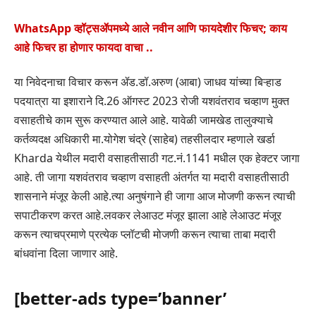
WhatsApp व्हॉट्सॲपमध्ये आले नवीन आणि फायदेशीर फिचर; काय
आहे फिचर हा होणार फायदा वाचा ..
या निवेदनाचा विचार करून ॲड.डॉ.अरुण (आबा) जाधव यांच्या बिऱ्हाड
पदयात्रा या इशाराने दि.26 ऑगस्ट 2023 रोजी यशवंतराव चव्हाण मुक्त
वसाहतीचे काम सुरू करण्यात आले आहे. यावेळी जामखेड तालुक्याचे
कर्तव्यदक्ष अधिकारी मा.योगेश चंद्रे (साहेब) तहसीलदार म्हणाले खर्डा
Kharda येथील मदारी वसाहतीसाठी गट.नं.1141 मधील एक हेक्टर जागा
आहे. ती जागा यशवंतराव चव्हाण वसाहती अंतर्गत या मदारी वसाहतीसाठी
शासनाने मंजूर केली आहे.त्या अनुषंगाने ही जागा आज मोजणी करून त्याची
सपाटीकरण करत आहे.लवकर लेआउट मंजूर झाला आहे लेआउट मंजूर
करून त्याचप्रमाणे प्रत्येक प्लॉटची मोजणी करून त्याचा ताबा मदारी
बांधवांना दिला जाणार आहे.
[better-ads type=’banner’