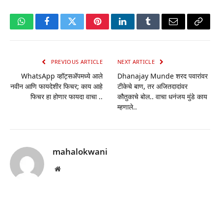
WhatsApp
Facebook
Twitter
Pinterest
LinkedIn
Tumblr
Email
Copy
Link
PREVIOUS ARTICLE
NEXT ARTICLE
WhatsApp व्हॉट्सॲपमध्ये आले
Dhanajay Munde शरद पवारांवर
नवीन आणि फायदेशीर फिचर; काय आहे
टीकेचे बाण, तर अजितदादांवर
फिचर हा होणार फायदा वाचा ..
कौतुकाचे बोल.. वाचा धनंजय मुंडे काय
म्हणाले..
mahalokwani
Website