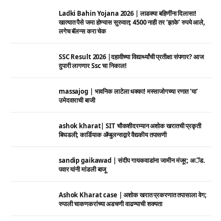
Ladki Bahin Yojana 2026 | लाडक्या बहिणींना दिलासा!
खात्यात पैसे जमा होण्यास सुरुवात; 4500 नाही तर ‘इतके’ रुपये आले,
लगेच बॅलन्स करा चेक
SSC Result 2026 |दहावीच्या विद्यार्थ्यांची प्रतीक्षा संपणार? आज
दुपारी लागणार Ssc चा निकाल!
massajog | भावनिक लाटेला धक्का! मस्साजोगच्या रणात ‘या’
उमेदवाराची बाजी
ashok kharat| SIT चौकशीदरम्यान अशोक खरातची प्रकृती
बिघडली; कार्डियाक ॲम्बुलन्सद्वारे वैद्यकीय तपासणी
sandip gaikawad | संदीप गायकवाडांना जामीन मंजूर; अॅड.
पवार यांनी मांडली बाजू
Ashok Kharat case | अशोक खरात प्रकरणात तपासाला वेग;
रुपाली चाकणकरांच्या अडचणी वाढण्याची शक्यता