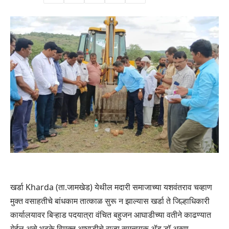
खर्डा Kharda (ता.जामखेड) येथील मदारी समाजाच्या यशवंतराव चव्हाण
मुक्त वसाहतीचे बांधकाम तात्काळ सुरू न झाल्यास खर्डा ते जिल्हाधिकारी
कार्यालयावर बिऱ्हाड पदयात्रा वंचित बहुजन आघाडीच्या वतीने काढण्यात
येईल असे भटके विमुक्त आघाडीचे राज्य समन्वयक ॲड.डॉ.अरुण