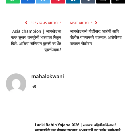
WhatsApp
Facebook
Twitter
Pinterest
LinkedIn
Tumblr
Email
Copy
Link
PREVIOUS ARTICLE
NEXT ARTICLE
Asia champion | जामखेडचा
जामखेडमध्ये गोळीबार; आरोपी आणि
मल्ल सुजय तनपुरेनी भारताला मिळून
पोलीस यांच्यामध्ये चकमक, आरोपीच्या
दिले; आशिया चॅम्पियन कुस्ती स्पर्धेत
पायावर गोळीबार
सुवर्णपदक.!
mahalokwani
Website
Ladki Bahin Yojana 2026 | लाडक्या बहिणींना दिलासा!
खात्यात पैसे जमा होण्यास सुरुवात; 4500 नाही तर ‘इतके’ रुपये आले,