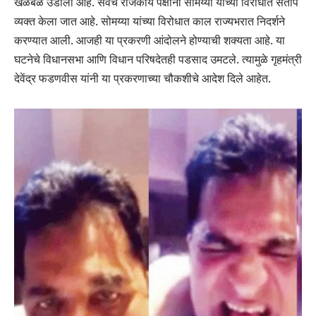
खळबळ उडाली आहे. सर्वच राजकीय पक्षांनी सोमय्या यांच्या विरोधात संताप
व्यक्त केला जात आहे. सोमय्या यांच्या विरोधात काल राज्यभरात निदर्शने
करण्यात आली. आजही या प्रकरणी आंदोलने होण्याची शक्यता आहे. या
घटनेचे विधानसभा आणि विधान परिषदेतही पडसाद उमटले. त्यामुळे गृहमंत्री
देवेंद्र फडणवीस यांनी या प्रकरणाच्या चौकशीचे आदेश दिले आहेत.