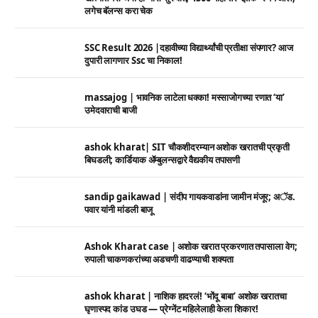
लगेच बॅलन्स करा चेक
SSC Result 2026 |दहावीच्या विद्यार्थ्यांची प्रतीक्षा संपणार? आज
दुपारी लागणार Ssc चा निकाल!
massajog | भावनिक लाटेला धक्का! मस्साजोगच्या रणात ‘या’
उमेदवाराची बाजी
ashok kharat| SIT चौकशीदरम्यान अशोक खरातची प्रकृती
बिघडली; कार्डियाक ॲम्बुलन्सद्वारे वैद्यकीय तपासणी
sandip gaikawad | संदीप गायकवाडांना जामीन मंजूर; अॅड.
पवार यांनी मांडली बाजू
Ashok Kharat case | अशोक खरात प्रकरणात तपासाला वेग;
रुपाली चाकणकरांच्या अडचणी वाढण्याची शक्यता
ashok kharat | नाशिक हादरलं! ‘भोंदू बाबा’ अशोक खरातचा
घृणास्पद कांड उघड — प्रेग्नेंट महिलेलाही केला शिकार!