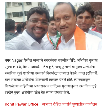
नगर Nagar येथील भाजपचे नगरसेवक स्वप्नील शिंदे, अभिजित बुलाख,
सुरज कांबळे, बिभ्या कांबळे, महेश कुर्‍हे, राजू फुलारी या मुख्य आरोपींना
स्थानिक गुन्हे शाखेच्या पथकाने विदर्भातून ताब्यात घेतले. काल (रविवारी)
चार संशयित आरोपींना पोलिसांनी ताब्यात घेतले होते. त्यांच्याकडून
मिळालेल्या माहितीच्या आधारावर व तांत्रिक पुराव्यानुसार स्थानिक गुन्हे
शाखेने मुख्य आरोपींचा शोध घेत त्यांना जेरबंद केले.
Rohit Pawar Office | आमदार रोहित पवारांचे पुण्यातील कार्यालय