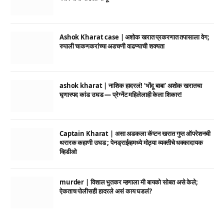
Ashok Kharat case | अशोक खरात प्रकरणात तपासाला वेग;
रुपाली चाकणकरांच्या अडचणी वाढण्याची शक्यता
ashok kharat | नाशिक हादरलं! ‘भोंदू बाबा’ अशोक खरातचा
घृणास्पद कांड उघड — प्रेग्नेंट महिलेलाही केला शिकार!
Captain Kharat | असा अडकला कॅप्टन खरात गुप्त ऑपरेशनची
थरारक कहाणी उघड ; पेनड्राईव्हमध्ये मोठ्या व्यक्तीचे धक्कादायक
व्हिडीओ
murder | विशाल भुतकर म्हणाला मी बायको सोबत असे केले;
ऐकताच पोलीसही हादरले असं काय घडलं?