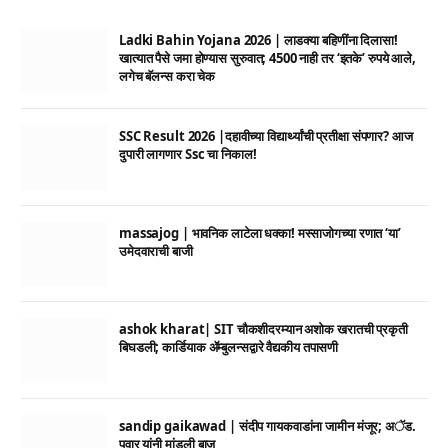
Ladki Bahin Yojana 2026 | लाडक्या बहिणींना दिलासा!
खात्यात पैसे जमा होण्यास सुरुवात; 4500 नाही तर ‘इतके’ रुपये आले,
लगेच बॅलन्स करा चेक
SSC Result 2026 |दहावीच्या विद्यार्थ्यांची प्रतीक्षा संपणार? आज
दुपारी लागणार Ssc चा निकाल!
massajog | भावनिक लाटेला धक्का! मस्साजोगच्या रणात ‘या’
उमेदवाराची बाजी
ashok kharat| SIT चौकशीदरम्यान अशोक खरातची प्रकृती
बिघडली; कार्डियाक ॲम्बुलन्सद्वारे वैद्यकीय तपासणी
sandip gaikawad | संदीप गायकवाडांना जामीन मंजूर; अॅड.
पवार यांनी मांडली बाजू