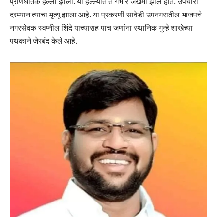
प्राणघातक हल्ला झाला. या हल्ल्यात ते गंभीर जखमी झाले होते. उपचारा
दरम्यान त्याचा मृत्यू झाला आहे. या प्रकरणी सावेडी उपनगरातील भाजपचे
नगरसेवक स्वप्नील शिंदे याच्यासह पाच जणांना स्थानिक गुन्हे शाखेच्या
पथकाने जेरबंद केले आहे.