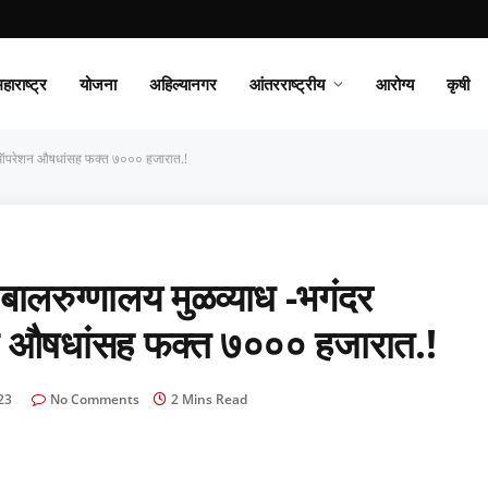
हाराष्ट्र
योजना
अहिल्यानगर
आंतरराष्ट्रीय
आरोग्य
कृषी
याध ऑपरेशन औषधांसह फक्त ७००० हजारात.!
ालरुग्णालय मुळव्याध -भगंदर
ेशन औषधांसह फक्त ७००० हजारात.!
23
No Comments
2 Mins Read