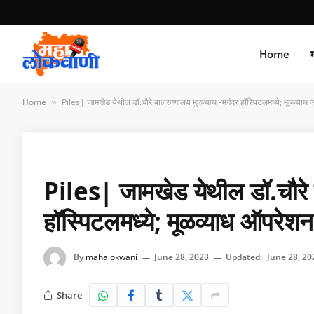
Home
म
Home
Piles| जामखेड येथील डॉ.चौरे बालरुग्णालय मुळव्याध -भगंदर हॉस्पिटलमध्ये; मूळव्
»
Piles| जामखेड येथील डॉ.चौरे ब
हॉस्पिटलमध्ये; मूळव्याध ऑपर
By
mahalokwani
June 28, 2023
Updated:
June 28, 20
Share