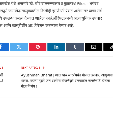
खेड येथे असणारे डॉ. चौरे बालरुग्णालय व मुळव्याध Piles – भगंदर
े संपूर्ण जामखेड तालुक्यातील कितीही इमर्जन्सी पेशंट असेल तर याचा सर्व
्ये उपलब्ध करून देण्यात आलेला आहे,हॉस्पिटलमध्ये अत्याधुनिक उपचार
दरात आणि खात्रीशीर आॅपरेशन करण्यात येणार आहे.
p
Facebook
Twitter
Pinterest
LinkedIn
Tumblr
Email
LE
NEXT ARTICLE
दशी
Ayushman Bharat| आता पाच लाखांपर्यंत मोफत उपचार; आयुष्यम
..!
भारत, महात्मा फुले जन आरोग्य योजनेद्वारे राज्यातील जनतेसाठी घेतला
मोठा निर्णय !