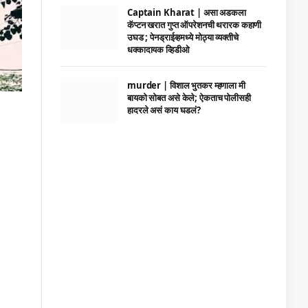
Captain Kharat | असा अडकला
कॅप्टन खरात गुप्त ऑपरेशनची थरारक कहाणी
उघड ; पेनड्राईव्हमध्ये मोठ्या व्यक्तीचे
धक्कादायक व्हिडीओ
murder | विशाल भुतकर म्हणाला मी
बायको सोबत असे केले; ऐकताच पोलीसही
हादरले असं काय घडलं?