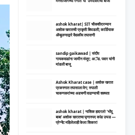
मस्साजोगच्या रणात ‘या’ उमेदवाराची बाजी
ashok kharat| SIT चौकशीदरम्यान
अशोक खरातची प्रकृती बिघडली; कार्डियाक
ॲम्बुलन्सद्वारे वैद्यकीय तपासणी
sandip gaikawad | संदीप
गायकवाडांना जामीन मंजूर; अॅड. पवार यांनी
मांडली बाजू
Ashok Kharat case | अशोक खरात
प्रकरणात तपासाला वेग; रुपाली
चाकणकरांच्या अडचणी वाढण्याची शक्यता
ashok kharat | नाशिक हादरलं! ‘भोंदू
बाबा’ अशोक खरातचा घृणास्पद कांड उघड —
प्रेग्नेंट महिलेलाही केला शिकार!