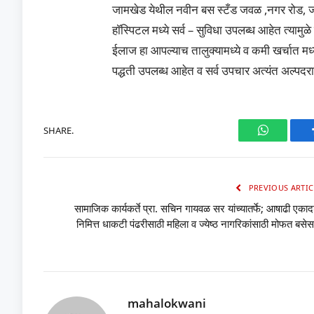
जामखेड येथील नवीन बस स्टँड जवळ ,नगर रोड, जाम
हाॅस्पिटल मध्ये सर्व – सुविधा उपलब्ध आहेत त्यामुळ
ईलाज हा आपल्याच तालुक्यामध्ये व कमी खर्चात मध
पद्धती उपलब्ध आहेत व सर्व उपचार अत्यंत अल्प
SHARE.
WhatsAp
PREVIOUS ARTIC
सामाजिक कार्यकर्ते प्रा. सचिन गायवळ सर यांच्यातर्फे; आषाढी एका
निमित्त धाकटी पंढरीसाठी महिला व ज्येष्ठ नागरिकांसाठी मोफत बसेस
mahalokwani