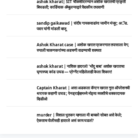
ashok kharat| SIT चौकशीदरम्यान अशोक खरातची प्रकृती
बिघडली; कार्डियाक ॲम्बुलन्सद्वारे वैद्यकीय तपासणी
sandip gaikawad | संदीप गायकवाडांना जामीन मंजूर; अॅड.
पवार यांनी मांडली बाजू
Ashok Kharat case | अशोक खरात प्रकरणात तपासाला वेग;
रुपाली चाकणकरांच्या अडचणी वाढण्याची शक्यता
ashok kharat | नाशिक हादरलं! ‘भोंदू बाबा’ अशोक खरातचा
घृणास्पद कांड उघड — प्रेग्नेंट महिलेलाही केला शिकार!
Captain Kharat | असा अडकला कॅप्टन खरात गुप्त ऑपरेशनची
थरारक कहाणी उघड ; पेनड्राईव्हमध्ये मोठ्या व्यक्तीचे धक्कादायक
व्हिडीओ
murder | विशाल भुतकर म्हणाला मी बायको सोबत असे केले;
ऐकताच पोलीसही हादरले असं काय घडलं?