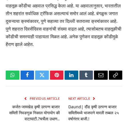
वाहतूक कोंडीचा अहवाल प्रसिद्ध केला आहे. या अहवालानुसार, भारतातील
तीन शहरांत सर्वाधिक ट्रॅफिक असल्याचं समोर आलं आहे. बंगळुरू जगात
दुसऱ्याया क्रमांकावर, पुणे सहाव्या तर दिल्ली सतराव्या क्रमांकावर आहे.
पुणे शहरात दिवसेंदिवस वाहनांची संख्या वाढत आहे, त्यासोबतच वाहतूकीची
कोंडीची समस्याही पाहायला मिळत आहे. अनेक पुणेकर वाहतूक कोंडीमुळे
हैराण झाले आहेत.
WhatsApp
Facebook
Twitter
Pinterest
LinkedIn
Tumblr
Email
Copy
Link
PREVIOUS ARTICLE
NEXT ARTICLE
कर्जत-जामखेड कृषी उत्पन्न बाजार
Daund| दौंड कृषी उत्पन्न बाजार
समिती निवडणुक निकाल योगायोग की
समितीमध्ये भाजपाने मारली तब्बल २५
वाटाघाटी.?चर्चेला उधाण..
वर्षानंतर बाजी.!