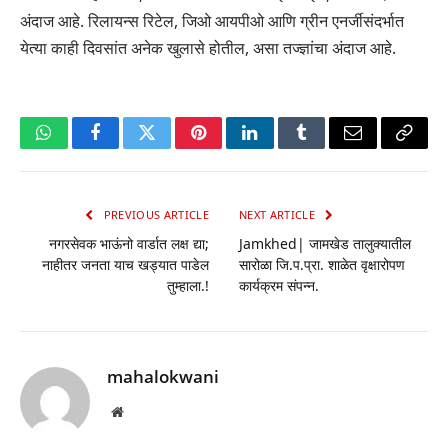
अंदाज आहे. रिलायन्स रिटेल, जिओ आयपीओ आणि ग्रीन एनर्जीसंदर्भात
येत्या काही दिवसांत अनेक खुलासे होतील, असा तज्ज्ञांचा अंदाज आहे.
WhatsApp
Facebook
Twitter
Pinterest
LinkedIn
Tumblr
Email
Copy
Link
PREVIOUS ARTICLE
NEXT ARTICLE
नगरसेवक भाऊंनो वार्डात लक्ष द्या;
Jamkhed| जामखेड तालुक्यातील
नाहीतर जनता याच खड्यात पाडेल
सारोळा जि.प.प्रा. शाळेत वृक्षारोपण
तुम्हाला.!
कार्यक्रम संपन्न.
mahalokwani
Website