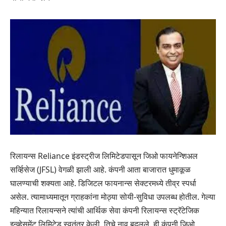
रिलायन्स Reliance इंडस्ट्रीज लिमिटेडपासून जिओ फायनेन्शिअल
सर्व्हिसेज (JFSL) वेगळी झाली आहे. कंपनी आता बाजारात धुमाकूळ
घालण्याची शक्यता आहे. डिजिटल फायनान्स सेक्टरमध्ये तीव्र स्पर्धा
असेल. त्यामाध्यमातून ग्राहकांना मोठ्या सोयी-सुविधा उपलब्ध होतील. गेल्या
महिन्यात रिलायन्सने त्यांची आर्थिक सेवा कंपनी रिलायन्स स्ट्रॅटेजिक
इन्व्हेसमेंट लिमिटेड स्वतंत्र केली. तिचे नाव बदलले. ही कंपनी जिओ