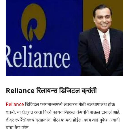
Reliance रिलायन्स डिजिटल क्रांती
Reliance
डिजिटल फायनान्समध्ये लवकरच मोठी उलथापालथ होऊ
शकते. या क्षेत्रात आता जिओ फायनान्शिअल कंपनीने पाऊल टाकलं आहे.
तीव्र स्पर्धेसोबतच ग्राहकांना मोठा फायदा होईल. काय आहे मुकेश अंबानी
यांचा मेगा प्लॅन