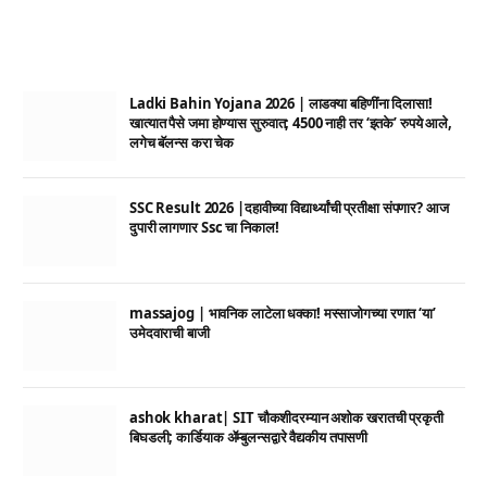
Ladki Bahin Yojana 2026 | लाडक्या बहिणींना दिलासा!
खात्यात पैसे जमा होण्यास सुरुवात; 4500 नाही तर ‘इतके’ रुपये आले,
लगेच बॅलन्स करा चेक
SSC Result 2026 |दहावीच्या विद्यार्थ्यांची प्रतीक्षा संपणार? आज
दुपारी लागणार Ssc चा निकाल!
massajog | भावनिक लाटेला धक्का! मस्साजोगच्या रणात ‘या’
उमेदवाराची बाजी
ashok kharat| SIT चौकशीदरम्यान अशोक खरातची प्रकृती
बिघडली; कार्डियाक ॲम्बुलन्सद्वारे वैद्यकीय तपासणी