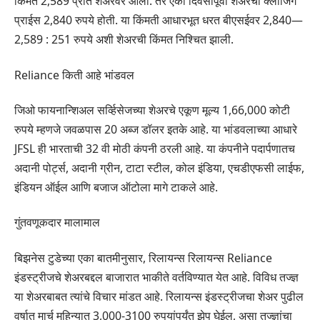
किंमत 2,589 प्रति शेअरवर आली. तर एका दिवसापूर्वी शेअरची क्लोजिंग
प्राईस 2,840 रुपये होती. या किंमती आधारभूत धरत बीएसईवर 2,840—
2,589 : 251 रुपये अशी शेअरची किंमत निश्चित झाली.
Reliance किती आहे भांडवल
जिओ फायनान्शिअल सर्व्हिसेजच्या शेअरचे एकूण मूल्य 1,66,000 कोटी
रुपये म्हणजे जवळपास 20 अब्ज डॉलर इतके आहे. या भांडवलाच्या आधारे
JFSL ही भारताची 32 वी मोठी कंपनी ठरली आहे. या कंपनीने पदार्पणातच
अदानी पोर्ट्स, अदानी ग्रीन, टाटा स्टील, कोल इंडिया, एचडीएफसी लाईफ,
इंडियन ऑईल आणि बजाज ऑटोला मागे टाकले आहे.
गुंतवणूकदार मालामाल
बिझनेस टुडेच्या एका बातमीनुसार, रिलायन्स रिलायन्स Reliance
इंडस्ट्रीजचे शेअरबद्दल बाजारात भाकीते वर्तविण्यात येत आहे. विविध तज्ज्ञ
या शेअरबाबत त्यांचे विचार मांडत आहे. रिलायन्स इंडस्ट्रीजचा शेअर पुढील
वर्षात मार्च महिन्यात 3,000-3100 रुपयांपर्यंत झेप घेईल, असा तज्ज्ञांचा