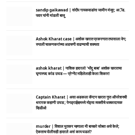
sandip gaikawad | संदीप गायकवाडांना जामीन मंजूर; अॅड.
पवार यांनी मांडली बाजू
Ashok Kharat case | अशोक खरात प्रकरणात तपासाला वेग;
रुपाली चाकणकरांच्या अडचणी वाढण्याची शक्यता
ashok kharat | नाशिक हादरलं! ‘भोंदू बाबा’ अशोक खरातचा
घृणास्पद कांड उघड — प्रेग्नेंट महिलेलाही केला शिकार!
Captain Kharat | असा अडकला कॅप्टन खरात गुप्त ऑपरेशनची
थरारक कहाणी उघड ; पेनड्राईव्हमध्ये मोठ्या व्यक्तीचे धक्कादायक
व्हिडीओ
murder | विशाल भुतकर म्हणाला मी बायको सोबत असे केले;
ऐकताच पोलीसही हादरले असं काय घडलं?