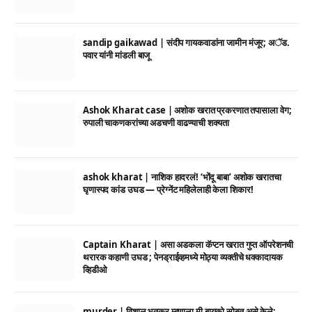
sandip gaikawad | संदीप गायकवाडांना जामीन मंजूर; अॅड.
पवार यांनी मांडली बाजू
Ashok Kharat case | अशोक खरात प्रकरणात तपासाला वेग;
रुपाली चाकणकरांच्या अडचणी वाढण्याची शक्यता
ashok kharat | नाशिक हादरलं! ‘भोंदू बाबा’ अशोक खरातचा
घृणास्पद कांड उघड — प्रेग्नेंट महिलेलाही केला शिकार!
Captain Kharat | असा अडकला कॅप्टन खरात गुप्त ऑपरेशनची
थरारक कहाणी उघड ; पेनड्राईव्हमध्ये मोठ्या व्यक्तीचे धक्कादायक
व्हिडीओ
murder | विशाल भुतकर म्हणाला मी बायको सोबत असे केले;