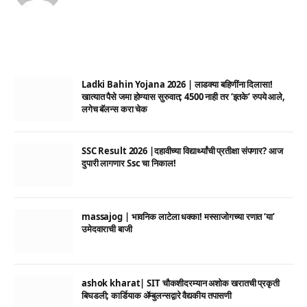
Ladki Bahin Yojana 2026 | लाडक्या बहिणींना दिलासा!
खात्यात पैसे जमा होण्यास सुरुवात; 4500 नाही तर ‘इतके’ रुपये आले,
लगेच बॅलन्स करा चेक
SSC Result 2026 |दहावीच्या विद्यार्थ्यांची प्रतीक्षा संपणार? आज
दुपारी लागणार Ssc चा निकाल!
massajog | भावनिक लाटेला धक्का! मस्साजोगच्या रणात ‘या’
उमेदवाराची बाजी
ashok kharat| SIT चौकशीदरम्यान अशोक खरातची प्रकृती
बिघडली; कार्डियाक ॲम्बुलन्सद्वारे वैद्यकीय तपासणी