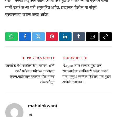
त्यांचा नेमका हेतू काय आणि त्यांनी कशामुळे आग लावण्याचा प्रयत्न केला
याची उत्तरे सध्या तरी अनुत्तरित आहेत. हडपसर पोलीस या संपूर्ण
प्रकरणाचा तपास करत आहेत.
WhatsApp
Facebook
Twitter
Pinterest
LinkedIn
Tumblr
Email
Copy
Link
PREVIOUS ARTICLE
NEXT ARTICLE
जामखेड येथे स्कॉलरशिप, नवोदय आणि
Nagar नगर शहरात गुंडा राज;
स्पर्धा परीक्षा कार्यशाळा उत्साहात
राष्ट्रवादीचा पदाधिकारी अंकुश चत्तर
संपन्न;गटविकास प्रकाश पोळ यांच्या
यांचा मृत्यू.! स्वप्नील शिंदेसह पाच मुख्य
संकल्पनेतून
आरोपी गजाआड..
mahalokwani
Website