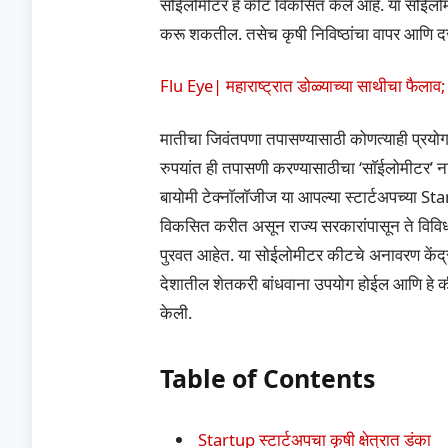
सोईलोमीटर हे कीट विकसित केले आहे. या सोईलोमीट
करू शकतील. तसेच कृषी निविष्ठांचा वापर आणि 
Flu Eye| महाराष्ट्रात डोळ्याच्या साथीचा फैलाव; 
मातीचा जिवंतपणा तपासण्यासाठी कोणत्याही प्रयो
रुपयांत ही तपासणी करण्यासाठीचा ‘साॅईलोमीटर’ ना
बायोमी टेक्नाॅलाॅजीज या आपल्या स्टार्टअपच्या Sta
विकसित करीत असून राज्य सरकारांपासून ते विविध राष
पुरवत आहेत. या सोईलोमीटर कीटचे अनावरण केंद्रीय 
देशातील शेतकरी बांधवाना उपयोग होईल आणि हे कीट 
केली.
Table of Contents
Startup स्टार्टअपचा कृषी क्षेत्रात डंका