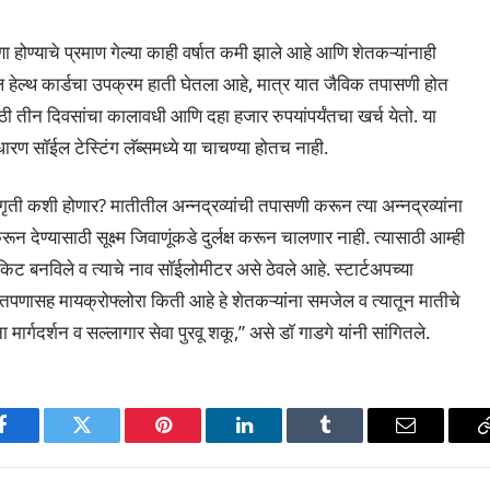
ा होण्याचे प्रमाण गेल्या काही वर्षात कमी झाले आहे आणि शेतकऱ्यांनाही
ाॅईल हेल्थ कार्डचा उपक्रम हाती घेतला आहे, मात्र यात जैविक तपासणी होत
 तीन दिवसांचा कालावधी आणि दहा हजार रुपयांपर्यंतचा खर्च येतो. या
रण साॅईल टेस्टिंग लॅब्समध्ये या चाचण्या होतच नाही.
ी कशी होणार? मातीतील अन्नद्रव्यांची तपासणी करून त्या अन्नद्रव्यांना
न देण्यासाठी सूक्ष्म जिवाणूंकडे दुर्लक्ष करून चालणार नाही. त्यासाठी आम्ही
िट बनविले व त्याचे नाव साॅईलोमीटर असे ठेवले आहे. स्टार्टअपच्या
ंतपणासह मायक्रोफ्लोरा किती आहे हे शेतकऱ्यांना समजेल व त्यातून मातीचे
र्गदर्शन व सल्लागार सेवा पुरवू शकू,” असे डाॅ गाडगे यांनी सांगितले.
p
Facebook
Twitter
Pinterest
LinkedIn
Tumblr
Email