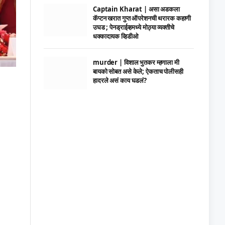
Captain Kharat | असा अडकला
कॅप्टन खरात गुप्त ऑपरेशनची थरारक कहाणी
उघड ; पेनड्राईव्हमध्ये मोठ्या व्यक्तीचे
धक्कादायक व्हिडीओ
murder | विशाल भुतकर म्हणाला मी
बायको सोबत असे केले; ऐकताच पोलीसही
हादरले असं काय घडलं?