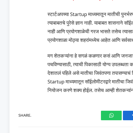
स्टार्टअपच्या Startup माध्यमातून मातीची पुनर्भरण
त्याबाबतचे पुरेसे ज्ञान नाही. याबाबत शासनाने स
नाही आणि प्रयोगशाळेची गरज भासते तसेच त्यासाठी
प्रयोगशाळा मोठ्या शहरांमध्येच आहेत आणि सर्वसाधा
मग शेतकऱ्यांना हे सगळं कळणार कसं आणि जनजागृत
पचविण्यासाठी, त्याची पिकासाठी योग्य उपलब्धता करू
देशातलं पहिले असे मातीचा जिवंतपणा तपासण्याचं क
Startup माध्यमातून साॅईलोमीटरद्वारे मातीचा जिव
नियोजन करणे शक्य होईल. तसेच आम्ही शेतकऱ्यांना मा
SHARE.
WhatsAp