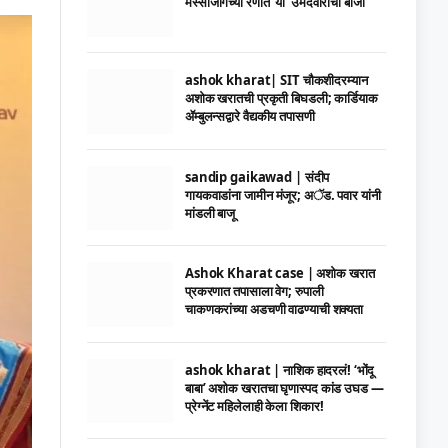
मस्साजोगच्या रणात ‘या’ उमेदवाराची बाजी
ashok kharat| SIT चौकशीदरम्यान
अशोक खरातची प्रकृती बिघडली; कार्डियाक
ॲम्बुलन्सद्वारे वैद्यकीय तपासणी
sandip gaikawad | संदीप
गायकवाडांना जामीन मंजूर; अॅड. पवार यांनी
मांडली बाजू
Ashok Kharat case | अशोक खरात
प्रकरणात तपासाला वेग; रुपाली
चाकणकरांच्या अडचणी वाढण्याची शक्यता
ashok kharat | नाशिक हादरलं! ‘भोंदू
बाबा’ अशोक खरातचा घृणास्पद कांड उघड —
प्रेग्नेंट महिलेलाही केला शिकार!