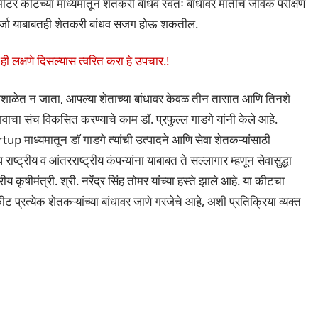
र कीटच्या माध्यमातून शेतकरी बांधव स्वतः बांधावर मातीचे जैविक परीक्षण
दर्जा याबाबतही शेतकरी बांधव सजग होऊ शकतील.
ही लक्षणे दिसल्यास त्वरित करा हे उपचार.!
गशाळेत न जाता, आपल्या शेताच्या बांधावर केवळ तीन तासात आणि तिनशे
वाचा संच विकसित करण्याचे काम डाॅ. प्रफुल्ल गाडगे यांनी केले आहे.
rtup माध्यमातून डाॅ गाडगे त्यांची उत्पादने आणि सेवा शेतकऱ्यांसाठी
्ट्रीय व आंतरराष्ट्रीय कंपन्यांना याबाबत ते सल्लागार म्हणून सेवासुद्धा
कृषीमंत्री. श्री. नरेंद्र सिंह तोमर यांच्या हस्ते झाले आहे. या कीटचा
प्रत्येक शेतकऱ्यांच्या बांधावर जाणे गरजेचे आहे, अशी प्रतिक्रिया व्यक्त