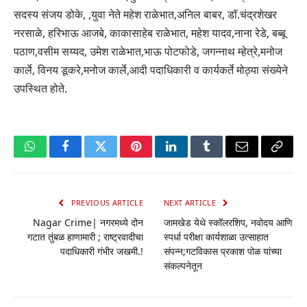
सदस्य संजय डोके, ,युवा नेते महेश राळेभात,अनिल बाबर, डॉ.चंद्रशेखर
नरसाळे, हरिभाऊ आजबे, काकासाहेब राळेभात, महेश यादव,नाना रेडे, बब्बू
पठाण,वसीम सय्यद, उमेश राळेभात,भाऊ पोटफोडे, जगन्नाथ म्हेत्रे,मनोज
कार्ले, विनय डूकरे,मनोज कार्ले,आदी पदाधिकारी व कार्यकर्ते मोठ्या संख्येने
उपस्थित होते.
WhatsApp
Facebook
Twitter
Pinterest
LinkedIn
Tumblr
Email
Copy
Link
PREVIOUS ARTICLE
NEXT ARTICLE
Nagar Crime| नगरमध्ये दोन
जामखेड येथे स्कॉलरशिप, नवोदय आणि
गटात तुंबळ हाणामारी ; राष्ट्रवादीचा
स्पर्धा परीक्षा कार्यशाळा उत्साहात
पदाधिकारी गंभीर जखमी.!
संपन्न;गटविकास प्रकाश पोळ यांच्या
संकल्पनेतून