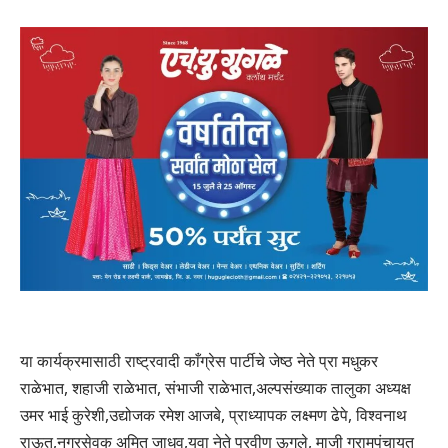
या कार्यक्रमासाठी राष्ट्रवादी काँग्रेस पार्टीचे जेष्ठ नेते प्रा मधुकर
राळेभात, शहाजी राळेभात, संभाजी राळेभात,अल्पसंख्याक तालुका अध्यक्ष
उमर भाई कुरेशी,उद्योजक रमेश आजबे, प्राध्यापक लक्ष्मण ढेपे, विश्वनाथ
राऊत,नगरसेवक अमित जाधव,युवा नेते प्रवीण ऊगले, माजी ग्रामपंचायत