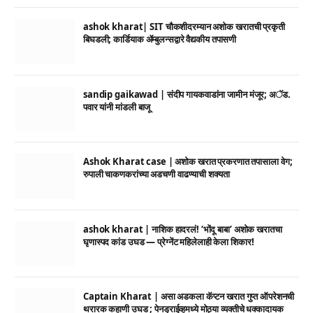
ashok kharat| SIT चौकशीदरम्यान अशोक खरातची प्रकृती
बिघडली; कार्डियाक ॲम्बुलन्सद्वारे वैद्यकीय तपासणी
sandip gaikawad | संदीप गायकवाडांना जामीन मंजूर; अॅड.
पवार यांनी मांडली बाजू
Ashok Kharat case | अशोक खरात प्रकरणात तपासाला वेग;
रुपाली चाकणकरांच्या अडचणी वाढण्याची शक्यता
ashok kharat | नाशिक हादरलं! ‘भोंदू बाबा’ अशोक खरातचा
घृणास्पद कांड उघड — प्रेग्नेंट महिलेलाही केला शिकार!
Captain Kharat | असा अडकला कॅप्टन खरात गुप्त ऑपरेशनची
थरारक कहाणी उघड ; पेनड्राईव्हमध्ये मोठ्या व्यक्तीचे धक्कादायक