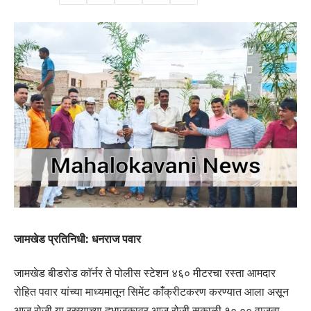
जामखेड प्रतिनिधी: धनराज पवार
जामखेड बीडरोड काॅर्नर ते पोलीस स्टेशन ४६० मीटरचा रस्ता आमदार
रोहित पवार यांच्या माध्यमातून सिमेंट कांँक्रीटकरण करण्यात आला असून
आज रोजी या रस्त्याच्या दुभाजकावर आज रोजी सकाळी १०.०० वाजता