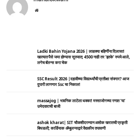
Website
Ladki Bahin Yojana 2026 | लाडक्या बहिणींना दिलासा!
खात्यात पैसे जमा होण्यास सुरुवात; 4500 नाही तर ‘इतके’ रुपये आले,
लगेच बॅलन्स करा चेक
SSC Result 2026 |दहावीच्या विद्यार्थ्यांची प्रतीक्षा संपणार? आज
दुपारी लागणार Ssc चा निकाल!
massajog | भावनिक लाटेला धक्का! मस्साजोगच्या रणात ‘या’
उमेदवाराची बाजी
ashok kharat| SIT चौकशीदरम्यान अशोक खरातची प्रकृती
बिघडली; कार्डियाक ॲम्बुलन्सद्वारे वैद्यकीय तपासणी