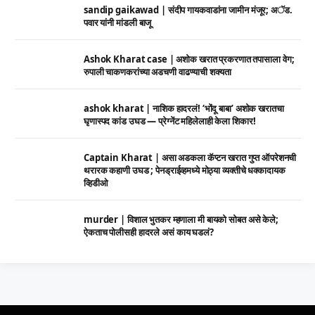
sandip gaikawad | संदीप गायकवाडांना जामीन मंजूर; अॅड.
पवार यांनी मांडली बाजू
Ashok Kharat case | अशोक खरात प्रकरणात तपासाला वेग;
रुपाली चाकणकरांच्या अडचणी वाढण्याची शक्यता
ashok kharat | नाशिक हादरलं! ‘भोंदू बाबा’ अशोक खरातचा
घृणास्पद कांड उघड — प्रेग्नेंट महिलेलाही केला शिकार!
Captain Kharat | असा अडकला कॅप्टन खरात गुप्त ऑपरेशनची
थरारक कहाणी उघड ; पेनड्राईव्हमध्ये मोठ्या व्यक्तीचे धक्कादायक
व्हिडीओ
murder | विशाल भुतकर म्हणाला मी बायको सोबत असे केले;
ऐकताच पोलीसही हादरले असं काय घडलं?