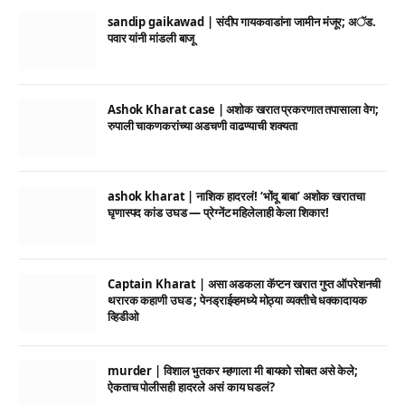
sandip gaikawad | संदीप गायकवाडांना जामीन मंजूर; अॅड.
पवार यांनी मांडली बाजू
Ashok Kharat case | अशोक खरात प्रकरणात तपासाला वेग;
रुपाली चाकणकरांच्या अडचणी वाढण्याची शक्यता
ashok kharat | नाशिक हादरलं! ‘भोंदू बाबा’ अशोक खरातचा
घृणास्पद कांड उघड — प्रेग्नेंट महिलेलाही केला शिकार!
Captain Kharat | असा अडकला कॅप्टन खरात गुप्त ऑपरेशनची
थरारक कहाणी उघड ; पेनड्राईव्हमध्ये मोठ्या व्यक्तीचे धक्कादायक
व्हिडीओ
murder | विशाल भुतकर म्हणाला मी बायको सोबत असे केले;
ऐकताच पोलीसही हादरले असं काय घडलं?