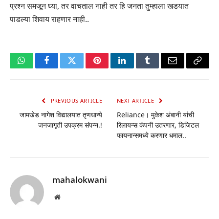
प्रश्न समजून घ्या, तर वाचताल नाही तर हि जनता तुम्हाला खडयात
पाडल्या शिवाय राहणार नाही..
WhatsApp
Facebook
Twitter
Pinterest
LinkedIn
Tumblr
Email
Copy
Link
PREVIOUS ARTICLE
NEXT ARTICLE
जामखेड नागेश विद्यालयात तृणधान्ये
Reliance। मुकेश अंबानी यांची
जनजागृती उपक्रम संपन्न.!
रिलायन्स कंपनी उतरणार, डिजिटल
फायनान्समध्ये करणार धमाल..
mahalokwani
Website