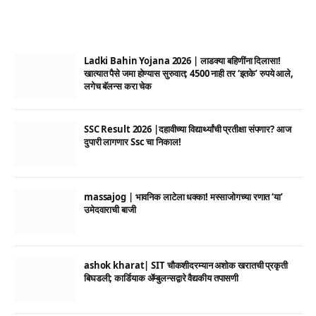
Ladki Bahin Yojana 2026 | लाडक्या बहिणींना दिलासा!
खात्यात पैसे जमा होण्यास सुरुवात; 4500 नाही तर ‘इतके’ रुपये आले,
लगेच बॅलन्स करा चेक
SSC Result 2026 |दहावीच्या विद्यार्थ्यांची प्रतीक्षा संपणार? आज
दुपारी लागणार Ssc चा निकाल!
massajog | भावनिक लाटेला धक्का! मस्साजोगच्या रणात ‘या’
उमेदवाराची बाजी
ashok kharat| SIT चौकशीदरम्यान अशोक खरातची प्रकृती
बिघडली; कार्डियाक ॲम्बुलन्सद्वारे वैद्यकीय तपासणी