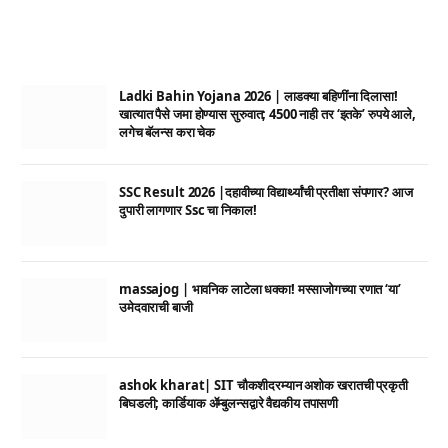
Ladki Bahin Yojana 2026 | लाडक्या बहिणींना दिलासा!
खात्यात पैसे जमा होण्यास सुरुवात; 4500 नाही तर ‘इतके’ रुपये आले,
लगेच बॅलन्स करा चेक
SSC Result 2026 |दहावीच्या विद्यार्थ्यांची प्रतीक्षा संपणार? आज
दुपारी लागणार Ssc चा निकाल!
massajog | भावनिक लाटेला धक्का! मस्साजोगच्या रणात ‘या’
उमेदवाराची बाजी
ashok kharat| SIT चौकशीदरम्यान अशोक खरातची प्रकृती
बिघडली; कार्डियाक ॲम्बुलन्सद्वारे वैद्यकीय तपासणी