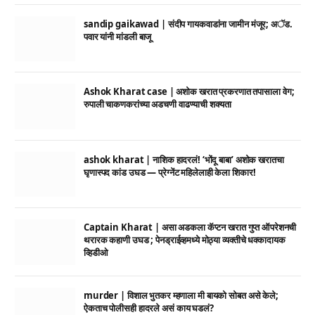
sandip gaikawad | संदीप गायकवाडांना जामीन मंजूर; अॅड.
पवार यांनी मांडली बाजू
Ashok Kharat case | अशोक खरात प्रकरणात तपासाला वेग;
रुपाली चाकणकरांच्या अडचणी वाढण्याची शक्यता
ashok kharat | नाशिक हादरलं! ‘भोंदू बाबा’ अशोक खरातचा
घृणास्पद कांड उघड — प्रेग्नेंट महिलेलाही केला शिकार!
Captain Kharat | असा अडकला कॅप्टन खरात गुप्त ऑपरेशनची
थरारक कहाणी उघड ; पेनड्राईव्हमध्ये मोठ्या व्यक्तीचे धक्कादायक
व्हिडीओ
murder | विशाल भुतकर म्हणाला मी बायको सोबत असे केले;
ऐकताच पोलीसही हादरले असं काय घडलं?