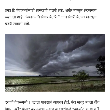
तेव्हा हि शेतकऱ्यांसाठी आनंदाची बातमी आहे, अखेर मान्सून अंदमानात
धडकला आहे. अंदमान- निकोबार बेटांपैकी नानकोवरी बेटावर मान्सूननं
हजेरी लावली आहे.
दरवर्षी केरळमध्ये 1 जूनला पावसाचं आगमन होतं. यंदा मात्र त्याला तीन
दिवस उशीर होणार असल्याचा अंदाज आदुसरीकडे स्कायमेट या खासगी