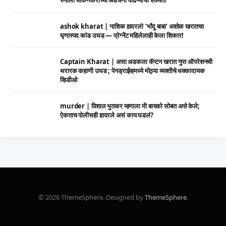
रुपाली चाकणकरांच्या अडचणी वाढण्याची शक्यता
ashok kharat | नाशिक हादरलं! ‘भोंदू बाबा’ अशोक खरातचा
घृणास्पद कांड उघड — प्रेग्नेंट महिलेलाही केला शिकार!
Captain Kharat | असा अडकला कॅप्टन खरात गुप्त ऑपरेशनची
थरारक कहाणी उघड ; पेनड्राईव्हमध्ये मोठ्या व्यक्तीचे धक्कादायक
व्हिडीओ
murder | विशाल भुतकर म्हणाला मी बायको सोबत असे केले;
ऐकताच पोलीसही हादरले असं काय घडलं?
© 2026 ThemeSphere. Designed by
ThemeSphere
.