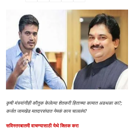
कृषी मंत्र्यांनीही कौतुक केलेल्या शेतकरी हिताच्या कामात अडथळा का?;
कर्जत जामखेड मतदारसंघात नेमकं काय चाललंय?
सविस्तरबातमी वाचण्यासाठी येथे क्लिक करा