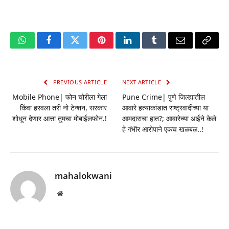
WhatsApp
Facebook
Twitter
Pinterest
LinkedIn
Tumblr
Email
Copy
Link
PREVIOUS ARTICLE
NEXT ARTICLE
Mobile Phone| फोन चोरीला गेला
Pune Crime| पुणे जिल्ह्यातील
किंवा हरवला तरी नो टेन्शन, सरकार
आवारे हत्याकांडात राष्ट्रवादीच्या या
शोधून देणार आत्ता तुमचा मोबाईलफोन.!
आमदाराचा हात?; आवारेच्या आईने केले
हे गंभीर आरोपाने एकच खळबळ..!
mahalokwani
Website