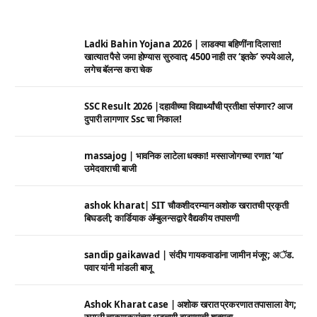
Ladki Bahin Yojana 2026 | लाडक्या बहिणींना दिलासा!
खात्यात पैसे जमा होण्यास सुरुवात; 4500 नाही तर ‘इतके’ रुपये आले,
लगेच बॅलन्स करा चेक
SSC Result 2026 |दहावीच्या विद्यार्थ्यांची प्रतीक्षा संपणार? आज
दुपारी लागणार Ssc चा निकाल!
massajog | भावनिक लाटेला धक्का! मस्साजोगच्या रणात ‘या’
उमेदवाराची बाजी
ashok kharat| SIT चौकशीदरम्यान अशोक खरातची प्रकृती
बिघडली; कार्डियाक ॲम्बुलन्सद्वारे वैद्यकीय तपासणी
sandip gaikawad | संदीप गायकवाडांना जामीन मंजूर; अॅड.
पवार यांनी मांडली बाजू
Ashok Kharat case | अशोक खरात प्रकरणात तपासाला वेग;