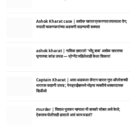
Ashok Kharat case | अशोक खरात प्रकरणात तपासाला वेग;
रुपाली चाकणकरांच्या अडचणी वाढण्याची शक्यता
ashok kharat | नाशिक हादरलं! ‘भोंदू बाबा’ अशोक खरातचा
घृणास्पद कांड उघड — प्रेग्नेंट महिलेलाही केला शिकार!
Captain Kharat | असा अडकला कॅप्टन खरात गुप्त ऑपरेशनची
थरारक कहाणी उघड ; पेनड्राईव्हमध्ये मोठ्या व्यक्तीचे धक्कादायक
व्हिडीओ
murder | विशाल भुतकर म्हणाला मी बायको सोबत असे केले;
ऐकताच पोलीसही हादरले असं काय घडलं?