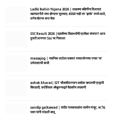
Ladki Bahin Yojana 2026 | लाडक्या बहिणींना दिलासा!
खात्यात पैसे जमा होण्यास सुरुवात; 4500 नाही तर ‘इतके’ रुपये आले,
लगेच बॅलन्स करा चेक
SSC Result 2026 |दहावीच्या विद्यार्थ्यांची प्रतीक्षा संपणार? आज
दुपारी लागणार Ssc चा निकाल!
massajog | भावनिक लाटेला धक्का! मस्साजोगच्या रणात ‘या’
उमेदवाराची बाजी
ashok kharat| SIT चौकशीदरम्यान अशोक खरातची प्रकृती
बिघडली; कार्डियाक ॲम्बुलन्सद्वारे वैद्यकीय तपासणी
sandip gaikawad | संदीप गायकवाडांना जामीन मंजूर; अॅड.
पवार यांनी मांडली बाजू