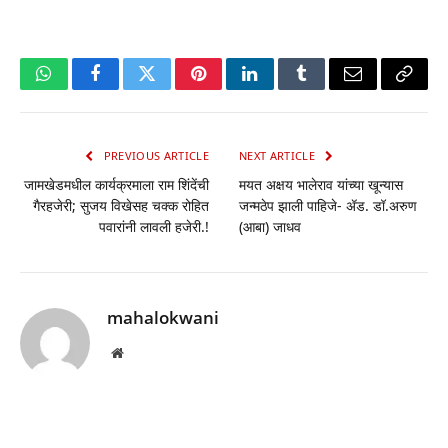
WhatsApp
Facebook
Twitter
Pinterest
LinkedIn
Tumblr
Email
Copy
Link
PREVIOUS ARTICLE
NEXT ARTICLE
जामखेडमधील कार्यक्रमाला राम शिंदेंची
मयत अक्षय भालेराव यांच्या खून्यास
गैरहजेरी; सुजय विखेसह चक्क रोहित
जन्मठेप झाली पाहिजे- ॲड. डॉ.अरुण
पवारांनी लावली हजेरी.!
(आबा) जाधव
mahalokwani
Website