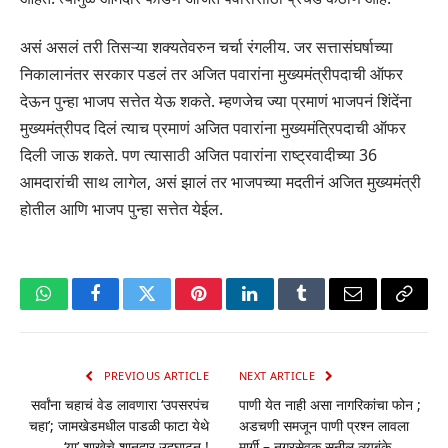
असं असलं तरी तिसऱ्या शक्यतेवरुन चर्चा रंगलीय. जर सत्तासंघर्षाच्या
निकालानंतर सरकार पडलं तर अजित पवारांना मुख्यमंत्रीपदाची ऑफर
देऊन पुन्हा भाजप सत्तेत येऊ शकते. म्हणजेच ज्या प्रमाणं भाजपनं शिंदेंना
मुख्यमंत्रीपद दिलं त्याच प्रमाणं अजित पवारांना मुख्यमंत्रिपदाची ऑफर
दिली जाऊ शकते. पण त्यासाठी अजित पवारांना राष्ट्रवादीच्या 36
आमदारांची साथ लागेल, असं झालं तर भाजपच्या मदतीनं अजित मुख्यमंत्री
होतील आणि भाजप पुन्हा सत्तेत येईल.
WhatsApp
Facebook
Twitter
Pinterest
LinkedIn
Tumblr
Email
Copy
Link
PREVIOUS ARTICLE
NEXT ARTICLE
सर्वांना चहाचं वेड लावणारा ‘उपसरपंच
पाणी येत नाही असा नागरिकांचा फोन ;
चहा’; जामखेडमधील पाडळी फाटा येथे
अडचणी समजून पाणी प्रश्न लावला
‘या’ शाखेचे शानदार उद्घाटन !
मार्गी – नगरसेवक सुनील त्र्यबंके