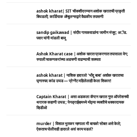
ashok kharat| SIT चौकशीदरम्यान अशोक खरातची प्रकृती
बिघडली; कार्डियाक ॲम्बुलन्सद्वारे वैद्यकीय तपासणी
sandip gaikawad | संदीप गायकवाडांना जामीन मंजूर; अॅड.
पवार यांनी मांडली बाजू
Ashok Kharat case | अशोक खरात प्रकरणात तपासाला वेग;
रुपाली चाकणकरांच्या अडचणी वाढण्याची शक्यता
ashok kharat | नाशिक हादरलं! ‘भोंदू बाबा’ अशोक खरातचा
घृणास्पद कांड उघड — प्रेग्नेंट महिलेलाही केला शिकार!
Captain Kharat | असा अडकला कॅप्टन खरात गुप्त ऑपरेशनची
थरारक कहाणी उघड ; पेनड्राईव्हमध्ये मोठ्या व्यक्तीचे धक्कादायक
व्हिडीओ
murder | विशाल भुतकर म्हणाला मी बायको सोबत असे केले;
ऐकताच पोलीसही हादरले असं काय घडलं?