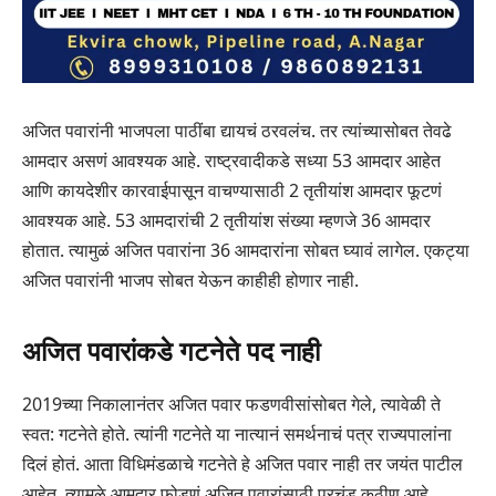
अजित पवारांनी भाजपला पाठींबा द्यायचं ठरवलंच. तर त्यांच्यासोबत तेवढे
आमदार असणं आवश्यक आहे. राष्ट्रवादीकडे सध्या 53 आमदार आहेत
आणि कायदेशीर कारवाईपासून वाचण्यासाठी 2 तृतीयांश आमदार फूटणं
आवश्यक आहे. 53 आमदारांची 2 तृतीयांश संख्या म्हणजे 36 आमदार
होतात. त्यामुळं अजित पवारांना 36 आमदारांना सोबत घ्यावं लागेल. एकट्या
अजित पवारांनी भाजप सोबत येऊन काहीही होणार नाही.
अजित पवारांकडे गटनेते पद नाही
2019च्या निकालानंतर अजित पवार फडणवीसांसोबत गेले, त्यावेळी ते
स्वत: गटनेते होते. त्यांनी गटनेते या नात्यानं समर्थनाचं पत्र राज्यपालांना
दिलं होतं. आता विधिमंडळाचे गटनेते हे अजित पवार नाही तर जयंत पाटील
आहेत. त्यामुळे आमदार फोडणं अजित पवारांसाठी प्रचंड कठीण आहे.