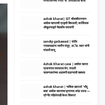
मस्साजोगच्या रणात ‘या’ उमेदवाराची बाजी
ashok kharat| SIT चौकशीदरम्यान
अशोक खरातची प्रकृती बिघडली; कार्डियाक
ॲम्बुलन्सद्वारे वैद्यकीय तपासणी
sandip gaikawad | संदीप
गायकवाडांना जामीन मंजूर; अॅड. पवार यांनी
मांडली बाजू
Ashok Kharat case | अशोक खरात
प्रकरणात तपासाला वेग; रुपाली
चाकणकरांच्या अडचणी वाढण्याची शक्यता
ashok kharat | नाशिक हादरलं! ‘भोंदू
बाबा’ अशोक खरातचा घृणास्पद कांड उघड —
प्रेग्नेंट महिलेलाही केला शिकार!