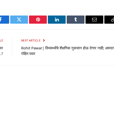
p
Facebook
Twitter
Pinterest
LinkedIn
Tumblr
Email
LE
NEXT ARTICLE
ंवर
Rohit Pawar| विध्यार्थ्यांचे शैक्षणिक नुकसान होऊ देणार नाही; आमदा
 .?
रोहित पवार