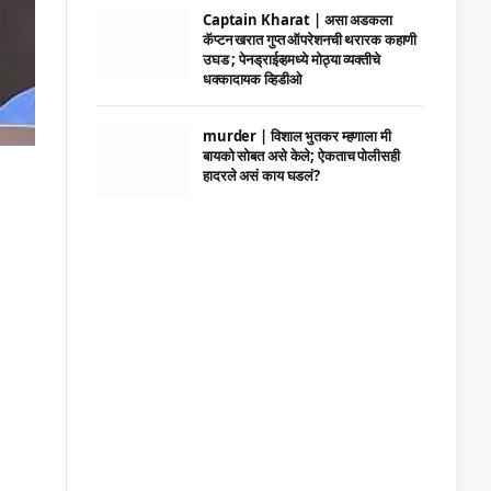
Captain Kharat | असा अडकला
कॅप्टन खरात गुप्त ऑपरेशनची थरारक कहाणी
उघड ; पेनड्राईव्हमध्ये मोठ्या व्यक्तीचे
धक्कादायक व्हिडीओ
murder | विशाल भुतकर म्हणाला मी
बायको सोबत असे केले; ऐकताच पोलीसही
हादरले असं काय घडलं?