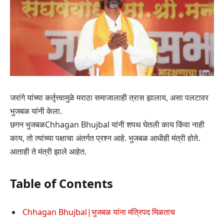
जरांगे यांच्या कर्तृत्त्वामुळे मराठा समाजालाही त्रास झालाय, असा पलटावर
भुजबळ यांनी केला.
छगन भुजबळChhagan Bhujbal यांनी शपथ घेतली काय किंवा नाही
काय, तो त्यांच्या पक्षाचा अंतर्गत प्रश्न आहे. भुजबळ आधीही मंत्री होते.
आताही ते मंत्री झाले आहेत.
Table of Contents
Chhagan Bhujbal|भुजबळ यांना मंत्रिपद मिळताच