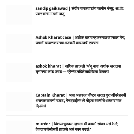
sandip gaikawad | संदीप गायकवाडांना जामीन मंजूर; अॅड.
पवार यांनी मांडली बाजू
Ashok Kharat case | अशोक खरात प्रकरणात तपासाला वेग;
रुपाली चाकणकरांच्या अडचणी वाढण्याची शक्यता
ashok kharat | नाशिक हादरलं! ‘भोंदू बाबा’ अशोक खरातचा
घृणास्पद कांड उघड — प्रेग्नेंट महिलेलाही केला शिकार!
Captain Kharat | असा अडकला कॅप्टन खरात गुप्त ऑपरेशनची
थरारक कहाणी उघड ; पेनड्राईव्हमध्ये मोठ्या व्यक्तीचे धक्कादायक
व्हिडीओ
murder | विशाल भुतकर म्हणाला मी बायको सोबत असे केले;
ऐकताच पोलीसही हादरले असं काय घडलं?