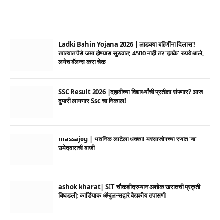
Ladki Bahin Yojana 2026 | लाडक्या बहिणींना दिलासा!
खात्यात पैसे जमा होण्यास सुरुवात; 4500 नाही तर ‘इतके’ रुपये आले,
लगेच बॅलन्स करा चेक
SSC Result 2026 |दहावीच्या विद्यार्थ्यांची प्रतीक्षा संपणार? आज
दुपारी लागणार Ssc चा निकाल!
massajog | भावनिक लाटेला धक्का! मस्साजोगच्या रणात ‘या’
उमेदवाराची बाजी
ashok kharat| SIT चौकशीदरम्यान अशोक खरातची प्रकृती
बिघडली; कार्डियाक ॲम्बुलन्सद्वारे वैद्यकीय तपासणी