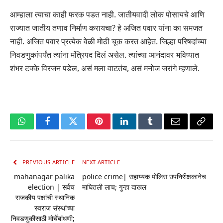
आम्हाला त्याचा काही फरक पडत नाही. जातीयवादी लोक पोसायचे आणि
राज्यात जातीय तणाव निर्माण करायचा? हे अजित पवार यांना का समजत
नाही. अजित पवार प्रत्येक वेळी मोठी चूक करत आहेत. जिल्हा परिषदांच्या
निवडणुकांपर्यंत त्यांना मंत्रिपद दिलं असेल. त्यांच्या आनंदावर भविष्यात
शंभर टक्के विरजन पडेल, असं मला वाटतंय, असं मनोज जरांगे म्हणाले.
WhatsApp
Facebook
Twitter
Pinterest
LinkedIn
Tumblr
Email
Copy
Link
PREVIOUS ARTICLE
NEXT ARTICLE
mahanagar palika
police crime| सहाय्यक पोलिस उपनिरीक्षकानेच
election | सर्वच
माघितली लाच; गुन्हा दाखल
राजकीय पक्षांची स्थानिक
स्वराज संस्थांच्या
निवडणुकीसाठी मोर्चेबांधणी;