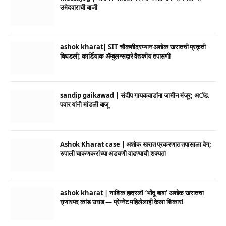
उमेदवाराची बाजी
ashok kharat| SIT चौकशीदरम्यान अशोक खरातची प्रकृती
बिघडली; कार्डियाक ॲम्बुलन्सद्वारे वैद्यकीय तपासणी
sandip gaikawad | संदीप गायकवाडांना जामीन मंजूर; अॅड.
पवार यांनी मांडली बाजू
Ashok Kharat case | अशोक खरात प्रकरणात तपासाला वेग;
रुपाली चाकणकरांच्या अडचणी वाढण्याची शक्यता
ashok kharat | नाशिक हादरलं! ‘भोंदू बाबा’ अशोक खरातचा
घृणास्पद कांड उघड — प्रेग्नेंट महिलेलाही केला शिकार!