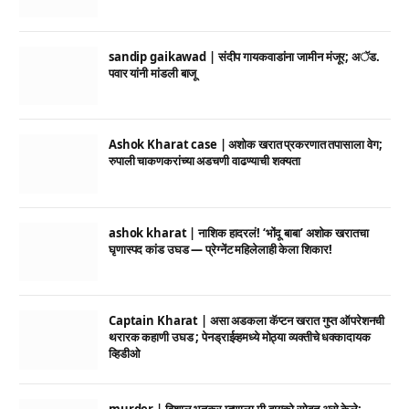
sandip gaikawad | संदीप गायकवाडांना जामीन मंजूर; अॅड.
पवार यांनी मांडली बाजू
Ashok Kharat case | अशोक खरात प्रकरणात तपासाला वेग;
रुपाली चाकणकरांच्या अडचणी वाढण्याची शक्यता
ashok kharat | नाशिक हादरलं! ‘भोंदू बाबा’ अशोक खरातचा
घृणास्पद कांड उघड — प्रेग्नेंट महिलेलाही केला शिकार!
Captain Kharat | असा अडकला कॅप्टन खरात गुप्त ऑपरेशनची
थरारक कहाणी उघड ; पेनड्राईव्हमध्ये मोठ्या व्यक्तीचे धक्कादायक
व्हिडीओ
murder | विशाल भुतकर म्हणाला मी बायको सोबत असे केले;