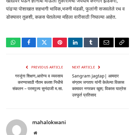
खांद्यावर घेऊन ज्ञानोबा माऊली तुकारामचा जयघोष करणारे झेंडेकरी,
पांढऱ्या पोशाखात सहभागी भाविक,भजनी मंडळी, फुलांनी सजवलेले रथ व
डोक्यावर तुळशी, कळस घेतलेल्या महिला वारीसाठी निघाल्या आहेत.
WhatsApp
Facebook
Twitter
Pinterest
LinkedIn
Tumblr
Email
Copy
Link
PREVIOUS ARTICLE
NEXT ARTICLE
गरजूंना शिक्षण,आरोग्य व व्यवसाय
Sangram Jagtap| आमदार
करण्यासाठी गौतम कलश निधीचे
संग्राम जगताप यांनी केलेल्या विकास
संकलन – परमपूज्य सुनंदाजी म.सा.
कामावर नगरकर खुश; विकास यात्रेस
उस्फुर्त प्रतिसाद
mahalokwani
Website