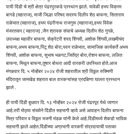
पायी दिंडी चे श्री क्षेत्र पंढरपुरकडे प्रस्थान झाले. यावेळी हभप विक्रम
बागडे (महाराज), माजी जिल्हा परिषद सदस्य दिलीप शेठ बाफना, सिताराम
राळेभात (महाराज), हभप पंढरीनाथ राजगुरू (महाराज),हभप विवेक
मंजरतकर ( महाराज) ,जैन श्रावक संघाचे अध्यक्ष दिलीप शेठ गुगळे,
उपाध्यक्ष महावीर बाफना, सेक्रेटरी शरद शिंगवी, अशोक शिंगवी,लखमीचंद
बाफना,अभय बाफना,पिंटू शेठ बोरा,पवन राळेभात, सामाजिक कार्यकर्ते अभय
शिंगवी, अशोक बाफना, सुभाष भळगट,जितेंद्र बोरा,रोशन बाफना, ललित
बाफना, मिथून बाफना,तुषार बोथरा आदी वारकरी उपस्थित होते.आज
मंगळवार दि. ५ नोव्हेंबर २०२४ रोजी शहरातील श्री विठ्ठल रुक्मिणी
मंदिरातून जामखेड शहरात बाल वारकऱ्यांसह प्रदक्षिणा घालत प्रस्थान
झाले .
ही पायी दिंडी बुधवार दि. १३ नोव्हेंबर २०२४ रोजी पंढरपूर येथे जाणार
आहे.तरी मोठ्या संख्येने दिंडीत सहभागी व्हावे असे आवाहन दिलीप बाफना
मित्र‌ परिवार व विठ्ठल भजनी मंडळ यांनी केले आहे.दिंडीमध्ये शेकडो भाविक
सहभागी झाले आहेत.दिंडीच्या अग्रभागी वारकरी संप्रदायाची पताका