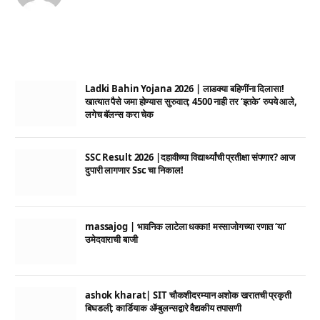
Ladki Bahin Yojana 2026 | लाडक्या बहिणींना दिलासा!
खात्यात पैसे जमा होण्यास सुरुवात; 4500 नाही तर ‘इतके’ रुपये आले,
लगेच बॅलन्स करा चेक
SSC Result 2026 |दहावीच्या विद्यार्थ्यांची प्रतीक्षा संपणार? आज
दुपारी लागणार Ssc चा निकाल!
massajog | भावनिक लाटेला धक्का! मस्साजोगच्या रणात ‘या’
उमेदवाराची बाजी
ashok kharat| SIT चौकशीदरम्यान अशोक खरातची प्रकृती
बिघडली; कार्डियाक ॲम्बुलन्सद्वारे वैद्यकीय तपासणी