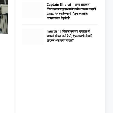
Captain Kharat | असा अडकला
कॅप्टन खरात गुप्त ऑपरेशनची थरारक कहाणी
उघड ; पेनड्राईव्हमध्ये मोठ्या व्यक्तीचे
धक्कादायक व्हिडीओ
murder | विशाल भुतकर म्हणाला मी
बायको सोबत असे केले; ऐकताच पोलीसही
हादरले असं काय घडलं?