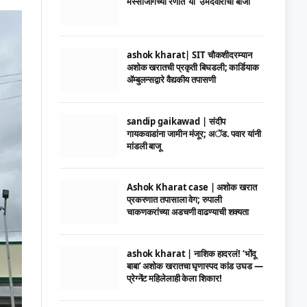
मस्साजोगच्या रणात ‘या’ उमेदवाराची बाजी
ashok kharat| SIT चौकशीदरम्यान
अशोक खरातची प्रकृती बिघडली; कार्डियाक
ॲम्बुलन्सद्वारे वैद्यकीय तपासणी
sandip gaikawad | संदीप
गायकवाडांना जामीन मंजूर; अॅड. पवार यांनी
मांडली बाजू
Ashok Kharat case | अशोक खरात
प्रकरणात तपासाला वेग; रुपाली
चाकणकरांच्या अडचणी वाढण्याची शक्यता
ashok kharat | नाशिक हादरलं! ‘भोंदू
बाबा’ अशोक खरातचा घृणास्पद कांड उघड —
प्रेग्नेंट महिलेलाही केला शिकार!