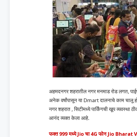
अहमदनगर शहरातील नगर मनमाड रोड लगत, पाईप
अनेक वर्षांपासून या Dmart दालनाचे काम चालू होत
नगर शहरात , सिटीमध्ये पार्किंगची खूप व्यवस्था ठ
आनंद व्यक्त केला आहे.
फक्त 999 मध्ये Jio चा 4G फोन Jio Bharat V2 ल