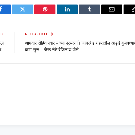
p
Facebook
Twitter
Pinterest
LinkedIn
Tumblr
Email
LE
NEXT ARTICLE
ोठा
आमदार रोहित पवार यांच्या प्रयत्नाने जामखेड शहरातील खड्डे बुजवण्याच
क..
काम सुरू – जेष्ठ नेते वैजिनाथ पोले