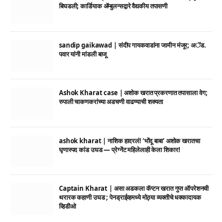
बिघडली; कार्डियाक ॲम्बुलन्सद्वारे वैद्यकीय तपासणी
sandip gaikawad | संदीप गायकवाडांना जामीन मंजूर; अॅड.
पवार यांनी मांडली बाजू
Ashok Kharat case | अशोक खरात प्रकरणात तपासाला वेग;
रुपाली चाकणकरांच्या अडचणी वाढण्याची शक्यता
ashok kharat | नाशिक हादरलं! ‘भोंदू बाबा’ अशोक खरातचा
घृणास्पद कांड उघड — प्रेग्नेंट महिलेलाही केला शिकार!
Captain Kharat | असा अडकला कॅप्टन खरात गुप्त ऑपरेशनची
थरारक कहाणी उघड ; पेनड्राईव्हमध्ये मोठ्या व्यक्तीचे धक्कादायक
व्हिडीओ