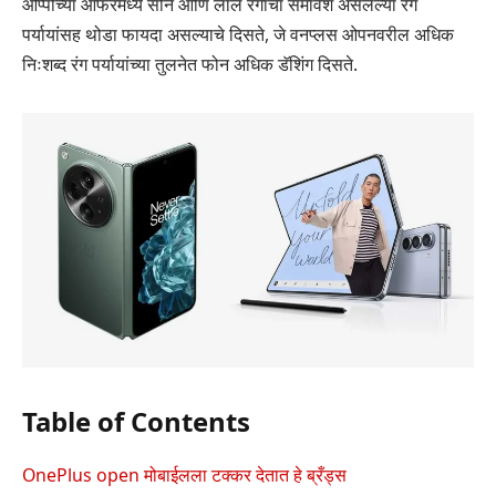
ओप्पोच्या ऑफरमध्ये सोने आणि लाल रंगाचा समावेश असलेल्या रंग
पर्यायांसह थोडा फायदा असल्याचे दिसते, जे वनप्लस ओपनवरील अधिक
निःशब्द रंग पर्यायांच्या तुलनेत फोन अधिक डॅशिंग दिसते.
Table of Contents
OnePlus open मोबाईलला टक्कर देतात हे ब्रँड्स