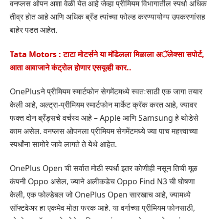
वनप्लस ओपन अशा वेळी येत आहे जेव्हा प्रीमियम विभागातील स्पर्धा अधिक
तीव्र होत आहे आणि अधिक ब्रँड त्यांच्या फोल्ड करण्यायोग्य उपकरणांसह
बाहेर पडत आहेत.
Tata Motors : टाटा मोटर्सने या मॉडेलला मिळाला अॅलेक्सा सपोर्ट,
आता आवाजाने कंट्रोल होणार एसयूव्ही कार..
OnePlusने प्रीमियम स्मार्टफोन सेगमेंटमध्ये स्वतःसाठी एक जागा तयार
केली आहे, अल्ट्रा-प्रीमियम स्मार्टफोन मार्केट क्रॅक करत आहे, ज्यावर
फक्त दोन ब्रँड्सचे वर्चस्व आहे – Apple आणि Samsung हे थोडेसे
काम असेल. वनप्लस ओपनला प्रीमियम सेगमेंटमध्ये ज्या पाच महत्त्वाच्या
स्पर्धांना सामोरे जावे लागते ते येथे आहेत.
OnePlus Open ची सर्वात मोठी स्पर्धा इतर कोणीही नसून तिची मूळ
कंपनी Oppo असेल, ज्याने अलीकडेच Oppo Find N3 ची घोषणा
केली, एक फोल्डेबल जो OnePlus Open सारखाच आहे, ज्यामध्ये
सॉफ्टवेअर हा एकमेव मोठा फरक आहे. या वर्गाच्या प्रीमियम फोनसाठी,