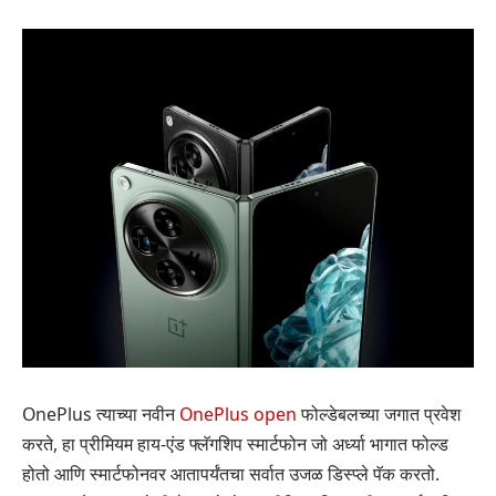
OnePlus त्याच्या नवीन
OnePlus open
फोल्डेबलच्या जगात प्रवेश
करते, हा प्रीमियम हाय-एंड फ्लॅगशिप स्मार्टफोन जो अर्ध्या भागात फोल्ड
होतो आणि स्मार्टफोनवर आतापर्यंतचा सर्वात उजळ डिस्प्ले पॅक करतो.