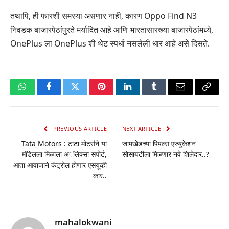
तथापि, ही फारशी समस्या असणार नाही, कारण Oppo Find N3
निवडक बाजारपेठांपुरते मर्यादित आहे आणि भारतासारख्या बाजारपेठांमध्ये,
OnePlus ला OnePlus शी थेट स्पर्धा नसलेली धार आहे असे दिसते.
WhatsApp
Facebook
Twitter
Pinterest
LinkedIn
Tumblr
Email
Copy
Link
PREVIOUS ARTICLE
NEXT ARTICLE
Tata Motors : टाटा मोटर्सने या
जामखेडच्या पिपल्स एज्युकेशन
मॉडेलला मिळाला अॅलेक्सा सपोर्ट,
सोसायटीला मिळणार नवे शिलेदार..?
आता आवाजाने कंट्रोल होणार एसयूव्ही
कार..
mahalokwani