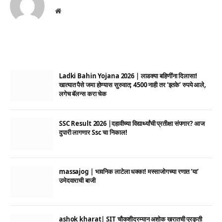
Website
Ladki Bahin Yojana 2026 | लाडक्या बहिणींना दिलासा!
खात्यात पैसे जमा होण्यास सुरुवात; 4500 नाही तर ‘इतके’ रुपये आले,
लगेच बॅलन्स करा चेक
SSC Result 2026 |दहावीच्या विद्यार्थ्यांची प्रतीक्षा संपणार? आज
दुपारी लागणार Ssc चा निकाल!
massajog | भावनिक लाटेला धक्का! मस्साजोगच्या रणात ‘या’
उमेदवाराची बाजी
ashok kharat| SIT चौकशीदरम्यान अशोक खरातची प्रकृती