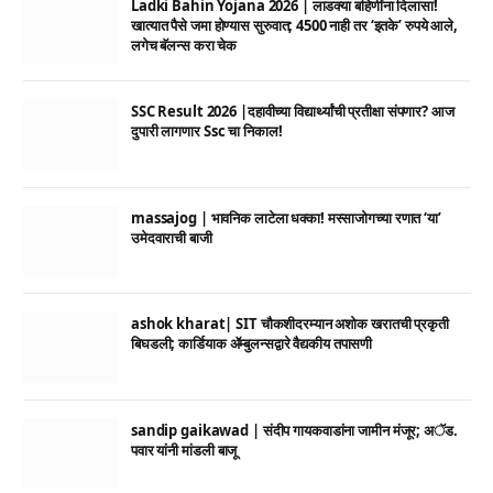
Ladki Bahin Yojana 2026 | लाडक्या बहिणींना दिलासा!
खात्यात पैसे जमा होण्यास सुरुवात; 4500 नाही तर ‘इतके’ रुपये आले,
लगेच बॅलन्स करा चेक
SSC Result 2026 |दहावीच्या विद्यार्थ्यांची प्रतीक्षा संपणार? आज
दुपारी लागणार Ssc चा निकाल!
massajog | भावनिक लाटेला धक्का! मस्साजोगच्या रणात ‘या’
उमेदवाराची बाजी
ashok kharat| SIT चौकशीदरम्यान अशोक खरातची प्रकृती
बिघडली; कार्डियाक ॲम्बुलन्सद्वारे वैद्यकीय तपासणी
sandip gaikawad | संदीप गायकवाडांना जामीन मंजूर; अॅड.
पवार यांनी मांडली बाजू