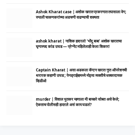
Ashok Kharat case | अशोक खरात प्रकरणात तपासाला वेग;
रुपाली चाकणकरांच्या अडचणी वाढण्याची शक्यता
ashok kharat | नाशिक हादरलं! ‘भोंदू बाबा’ अशोक खरातचा
घृणास्पद कांड उघड — प्रेग्नेंट महिलेलाही केला शिकार!
Captain Kharat | असा अडकला कॅप्टन खरात गुप्त ऑपरेशनची
थरारक कहाणी उघड ; पेनड्राईव्हमध्ये मोठ्या व्यक्तीचे धक्कादायक
व्हिडीओ
murder | विशाल भुतकर म्हणाला मी बायको सोबत असे केले;
ऐकताच पोलीसही हादरले असं काय घडलं?