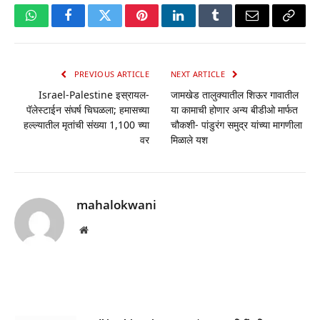
WhatsApp
Facebook
Twitter
Pinterest
LinkedIn
Tumblr
Email
Copy
Link
PREVIOUS ARTICLE
NEXT ARTICLE
Israel-Palestine इस्रायल-
जामखेड तालुक्यातील शिऊर गावातील
पॅलेस्टाईन संघर्ष चिघळला; हमासच्या
या कामाची होणार अन्य बीडीओ मार्फत
हल्ल्यातील मृतांची संख्या 1,100 च्या
चौकशी- पांडुरंग समुद्र यांच्या मागणीला
वर
मिळाले यश
mahalokwani
Website