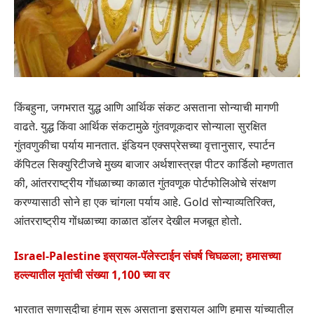
किंबहुना, जगभरात युद्ध आणि आर्थिक संकट असताना सोन्याची मागणी
वाढते. युद्ध किंवा आर्थिक संकटामुळे गुंतवणूकदार सोन्याला सुरक्षित
गुंतवणुकीचा पर्याय मानतात. इंडियन एक्सप्रेसच्या वृत्तानुसार, स्पार्टन
कॅपिटल सिक्युरिटीजचे मुख्य बाजार अर्थशास्त्रज्ञ पीटर कार्डिलो म्हणतात
की, आंतरराष्ट्रीय गोंधळाच्या काळात गुंतवणूक पोर्टफोलिओचे संरक्षण
करण्यासाठी सोने हा एक चांगला पर्याय आहे. Gold सोन्याव्यतिरिक्त,
आंतरराष्ट्रीय गोंधळाच्या काळात डॉलर देखील मजबूत होतो.
Israel-Palestine इस्रायल-पॅलेस्टाईन संघर्ष चिघळला; हमासच्या
हल्ल्यातील मृतांची संख्या 1,100 च्या वर
भारतात सणासुदीचा हंगाम सुरू असताना इस्रायल आणि हमास यांच्यातील