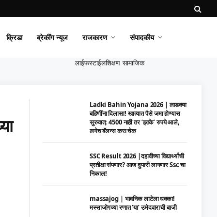
क्रिडा
ब्रेकींग न्यूज
राजकारण
संपादकीय
लाईफस्टाईल
शिक्षण
सामाजिक
Ladki Bahin Yojana 2026 | लाडक्या
बहिणींना दिलासा! खात्यात पैसे जमा होण्यास
्या
सुरुवात; 4500 नाही तर ‘इतके’ रुपये आले,
लगेच बॅलन्स करा चेक
SSC Result 2026 |दहावीच्या विद्यार्थ्यांची
प्रतीक्षा संपणार? आज दुपारी लागणार Ssc चा
निकाल!
massajog | भावनिक लाटेला धक्का!
मस्साजोगच्या रणात ‘या’ उमेदवाराची बाजी