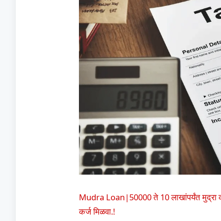
Mudra Loan|50000 ते 10 लाखांपर्यंत मुद्रा क
कर्ज मिळवा.!