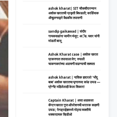
ashok kharat| SIT चौकशीदरम्यान
अशोक खरातची प्रकृती बिघडली; कार्डियाक
ॲम्बुलन्सद्वारे वैद्यकीय तपासणी
sandip gaikawad | संदीप
गायकवाडांना जामीन मंजूर; अॅड. पवार यांनी
मांडली बाजू
Ashok Kharat case | अशोक खरात
प्रकरणात तपासाला वेग; रुपाली
चाकणकरांच्या अडचणी वाढण्याची शक्यता
ashok kharat | नाशिक हादरलं! ‘भोंदू
बाबा’ अशोक खरातचा घृणास्पद कांड उघड —
प्रेग्नेंट महिलेलाही केला शिकार!
Captain Kharat | असा अडकला
कॅप्टन खरात गुप्त ऑपरेशनची थरारक कहाणी
उघड ; पेनड्राईव्हमध्ये मोठ्या व्यक्तीचे
धक्कादायक व्हिडीओ