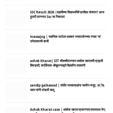
SSC Result 2026 |दहावीच्या विद्यार्थ्यांची प्रतीक्षा संपणार? आज
दुपारी लागणार Ssc चा निकाल!
massajog | भावनिक लाटेला धक्का! मस्साजोगच्या रणात ‘या’
उमेदवाराची बाजी
ashok kharat| SIT चौकशीदरम्यान अशोक खरातची प्रकृती
बिघडली; कार्डियाक ॲम्बुलन्सद्वारे वैद्यकीय तपासणी
sandip gaikawad | संदीप गायकवाडांना जामीन मंजूर; अॅड.
पवार यांनी मांडली बाजू
Ashok Kharat case | अशोक खरात प्रकरणात तपासाला वेग;