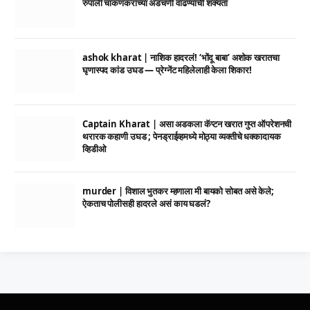
रुपाली चाकणकरांच्या अडचणी वाढण्याची शक्यता
ashok kharat | नाशिक हादरलं! ‘भोंदू बाबा’ अशोक खरातचा
घृणास्पद कांड उघड — प्रेग्नेंट महिलेलाही केला शिकार!
Captain Kharat | असा अडकला कॅप्टन खरात गुप्त ऑपरेशनची
थरारक कहाणी उघड ; पेनड्राईव्हमध्ये मोठ्या व्यक्तीचे धक्कादायक
व्हिडीओ
murder | विशाल भुतकर म्हणाला मी बायको सोबत असे केले;
ऐकताच पोलीसही हादरले असं काय घडलं?