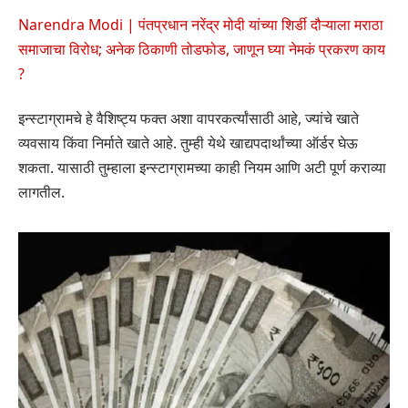
Narendra Modi | पंतप्रधान नरेंद्र मोदी यांच्या शिर्डी दौऱ्याला मराठा
समाजाचा विरोध; अनेक ठिकाणी तोडफोड, जाणून घ्या नेमकं प्रकरण काय
?
इन्स्टाग्रामचे हे वैशिष्ट्य फक्त अशा वापरकर्त्यांसाठी आहे, ज्यांचे खाते
व्यवसाय किंवा निर्माते खाते आहे. तुम्ही येथे खाद्यपदार्थांच्या ऑर्डर घेऊ
शकता. यासाठी तुम्हाला इन्स्टाग्रामच्या काही नियम आणि अटी पूर्ण कराव्या
लागतील.