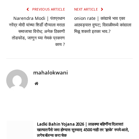
PREVIOUS ARTICLE
NEXT ARTICLE
Narendra Modi | पंतप्रधान
onion rate | कांद्याचे भाव एका
नरेंद्र मोदी यांच्या शिर्डी दौऱ्याला मराठा
आठवड्यात दुप्पट; दिवाळीमध्ये कांद्याला
समाजाचा विरोध; अनेक ठिकाणी
मिळू शकतो इतका भाव.?
तोडफोड, जाणून घ्या नेमकं प्रकरण
काय ?
mahalokwani
Website
Ladki Bahin Yojana 2026 | लाडक्या बहिणींना दिलासा!
खात्यात पैसे जमा होण्यास सुरुवात; 4500 नाही तर ‘इतके’ रुपये आले,
लगेच बॅलन्स करा चेक