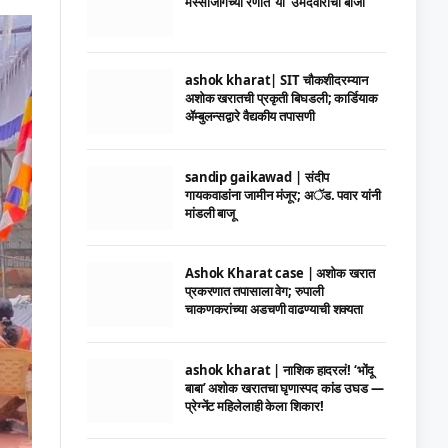
मस्साजोगच्या रणात ‘या’ उमेदवाराची बाजी
ashok kharat| SIT चौकशीदरम्यान
अशोक खरातची प्रकृती बिघडली; कार्डियाक
ॲम्बुलन्सद्वारे वैद्यकीय तपासणी
sandip gaikawad | संदीप
गायकवाडांना जामीन मंजूर; अॅड. पवार यांनी
मांडली बाजू
Ashok Kharat case | अशोक खरात
प्रकरणात तपासाला वेग; रुपाली
चाकणकरांच्या अडचणी वाढण्याची शक्यता
ashok kharat | नाशिक हादरलं! ‘भोंदू
बाबा’ अशोक खरातचा घृणास्पद कांड उघड —
प्रेग्नेंट महिलेलाही केला शिकार!