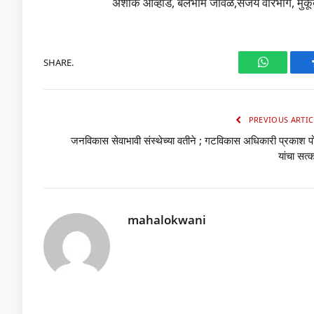
अशोक आव्हाड, बलभीम जावळे,संजय वारभोग, मुकू
SHARE.
WhatsAp
PREVIOUS ARTIC
जनविकास सेवाभावी संस्थेच्या वतीने ; गटविकास अधिकारी प्रकाश 
यांचा सत्
mahalokwani