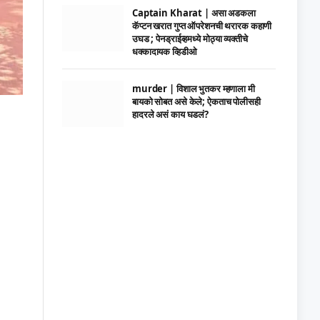
Captain Kharat | असा अडकला
कॅप्टन खरात गुप्त ऑपरेशनची थरारक कहाणी
उघड ; पेनड्राईव्हमध्ये मोठ्या व्यक्तीचे
धक्कादायक व्हिडीओ
murder | विशाल भुतकर म्हणाला मी
बायको सोबत असे केले; ऐकताच पोलीसही
हादरले असं काय घडलं?