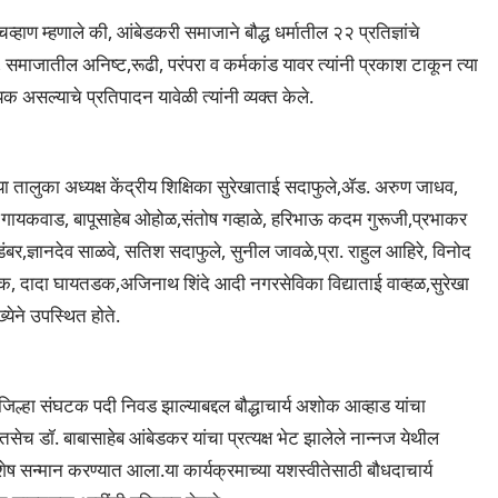
चव्हाण म्हणाले की, आंबेडकरी समाजाने बौद्ध धर्मातील २२ प्रतिज्ञांचे
जातील अनिष्ट,रूढी, परंपरा व कर्मकांड यावर त्यांनी प्रकाश टाकून त्या
क असल्याचे प्रतिपादन यावेळी त्यांनी व्यक्त केले.
च्या तालुका अध्यक्ष केंद्रीय शिक्षिका सुरेखाताई सदाफुले,ॲड. अरुण जाधव,
ब गायकवाड, बापूसाहेब ओहोळ,संतोष गव्हाळे, हरिभाऊ कदम गुरूजी,प्रभाकर
ंबर,ज्ञानदेव साळवे, सतिश सदाफुले, सुनील जावळे,प्रा. राहुल आहिरे, विनोद
, दादा घायतडक,अजिनाथ शिंदे आदी नगरसेविका विद्याताई वाव्हळ,सुरेखा
ेने उपस्थित होते.
जिल्हा संघटक पदी निवड झाल्याबद्दल बौद्धाचार्य अशोक आव्हाड यांचा
तसेच डॉ. बाबासाहेब आंबेडकर यांचा प्रत्यक्ष भेट झालेले नान्नज येथील
शेष सन्मान करण्यात आला.या कार्यक्रमाच्या यशस्वीतेसाठी बौधदाचार्य