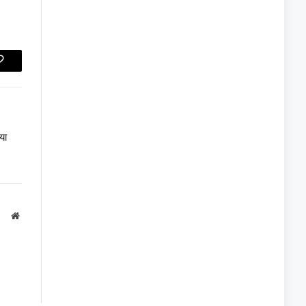
Copy
Link
या
Website