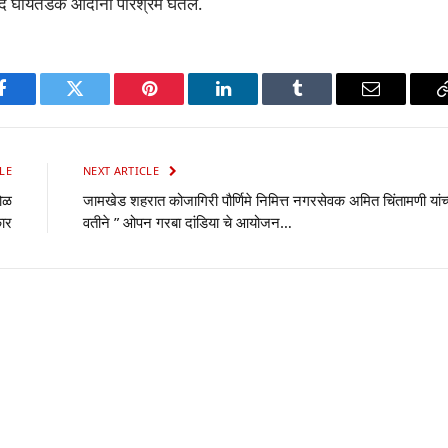
ंद घायतडक आदींनी परिश्रम घेतले.
p
Facebook
Twitter
Pinterest
LinkedIn
Tumblr
Email
LE
NEXT ARTICLE
पोळ
जामखेड शहरात कोजागिरी पौर्णिमे निमित्त नगरसेवक अमित चिंतामणी यांच्
कार
वतीने ” ओपन गरबा दांडिया चे आयोजन…