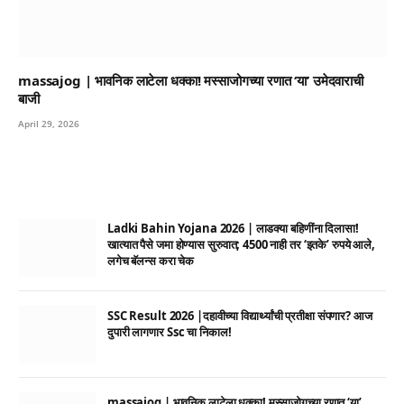
massajog | भावनिक लाटेला धक्का! मस्साजोगच्या रणात ‘या’ उमेदवाराची
बाजी
April 29, 2026
Ladki Bahin Yojana 2026 | लाडक्या बहिणींना दिलासा!
खात्यात पैसे जमा होण्यास सुरुवात; 4500 नाही तर ‘इतके’ रुपये आले,
लगेच बॅलन्स करा चेक
SSC Result 2026 |दहावीच्या विद्यार्थ्यांची प्रतीक्षा संपणार? आज
दुपारी लागणार Ssc चा निकाल!
massajog | भावनिक लाटेला धक्का! मस्साजोगच्या रणात ‘या’