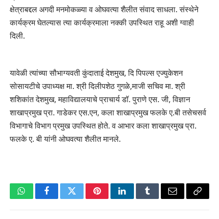
क्षेत्राबद्दल अगदी मनमोकळ्या व ओघवत्या शैलीत संवाद साधला. संस्थेने
कार्यक्रम घेतल्यास त्या कार्यक्रमाला नक्की उपस्थित राहू अशी ग्वाही
दिली.
यावेळी त्यांच्या सौभाग्यवती कुंदाताई देशमुख, दि पिपल्स एज्युकेशन
सोसायटीचे उपाध्यक्ष मा. श्री दिलीपशेठ गुगळे,माजी सचिव मा. श्री
शशिकांत देशमुख, महाविद्यालयाचे प्राचार्य डॉ. पुराणे एस. जी, विज्ञान
शाखाप्रमुख प्रा. गाडेकर एस.एन, कला शाखाप्रमुख फलके ए.बी तसेचसर्व
विभागाचे विभाग प्रमुख उपस्थित होते. व आभार कला शाखाप्रमुख प्रा.
फलके ए. बी यांनी ओघवत्या शैलीत मानले.
WhatsApp
Facebook
Twitter
Pinterest
LinkedIn
Tumblr
Email
Copy
Link