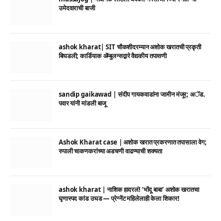
उमेदवाराची बाजी
ashok kharat| SIT चौकशीदरम्यान अशोक खरातची प्रकृती
बिघडली; कार्डियाक ॲम्बुलन्सद्वारे वैद्यकीय तपासणी
sandip gaikawad | संदीप गायकवाडांना जामीन मंजूर; अॅड.
पवार यांनी मांडली बाजू
Ashok Kharat case | अशोक खरात प्रकरणात तपासाला वेग;
रुपाली चाकणकरांच्या अडचणी वाढण्याची शक्यता
ashok kharat | नाशिक हादरलं! ‘भोंदू बाबा’ अशोक खरातचा
घृणास्पद कांड उघड — प्रेग्नेंट महिलेलाही केला शिकार!