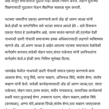
आहे.यातून समाजातील पुढील पिढी आदर्श निर्माण करेल. लहान मुलांच्या
शिक्षणासाठी पुढाकार घेऊन शैक्षणिक चळवळ सुरू करावी.
भटक्या जमातींना एकत्र आणण्याचे कार्य ॲड डॉ अरुण जाधव यांनी
केले.होळी या सणानिमित्त सर्व भटका समाज आपले हेवे – दावे विसरून
एकत्र येतात हे उल्लेखनीय आहे. उत्तम सावंत म्हणाले की,प्रत्येक वेळी
नाथपंथी डवरी गोसावी समाजाच्या हक्क अधिकारासाठी लढणारे व्यक्तिमत्व
म्हणजे ॲड .डॉ.अरुण जाधव हे आहेत आपल्या भटक्या समाजाला वेळोवेळी
मार्गदर्शन करतात.यावेळी मोहन पवार,संपत राळेभात यांनी उपस्थितांना
मार्गदर्शन केले.व होळी सणा निमित्त शुभेच्छा दिल्या.
जामखेड येथील नाथपंथी डवरी गोसावी समाज एकत्र करण्याचे काम
आकाश शेगर, राजु शिंदे, सागर चव्हाण, अजिनाथ शिंदे, संतोष शेगर, संतोष
चव्हाण यांनी केले. यावेळी कार्यक्रमासाठी ॲड डॉ अरुण जाधव,प्रा. संपत
राळेभात, मोहन पवार,उत्तम सावंत, संदीप गायकवाड, सामाजिक कार्यकर्त्या
लक्ष्मी पवार,फुलाबाई शेगर ,रुक्साना पठाण, मोहन चव्हाण,अशोक शिंदे
(करमाळा), अण्णा मोरे,आकाश पिंपळे,संतोष शेगर,दया चव्हाण जयप्रकाश