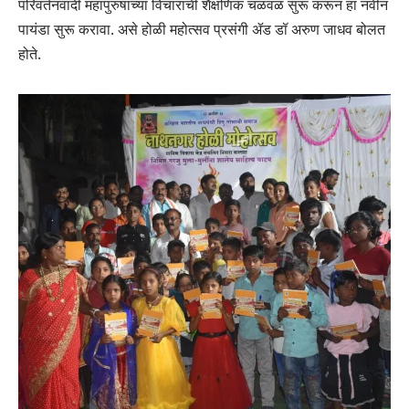
परिवर्तनवादी महापुरुषांच्या विचारांची शैक्षणिक चळवळ सुरू करून हा नवीन
पायंडा सुरू करावा. असे होळी महोत्सव प्रसंगी ॲड डॉ अरुण जाधव बोलत
होते.