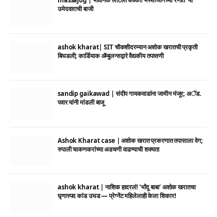
massajog | भावनिक लाटेला धक्का! मस्साजोगच्या रणात ‘या’
उमेदवाराची बाजी
ashok kharat| SIT चौकशीदरम्यान अशोक खरातची प्रकृती
बिघडली; कार्डियाक ॲम्बुलन्सद्वारे वैद्यकीय तपासणी
sandip gaikawad | संदीप गायकवाडांना जामीन मंजूर; अॅड.
पवार यांनी मांडली बाजू
Ashok Kharat case | अशोक खरात प्रकरणात तपासाला वेग;
रुपाली चाकणकरांच्या अडचणी वाढण्याची शक्यता
ashok kharat | नाशिक हादरलं! ‘भोंदू बाबा’ अशोक खरातचा
घृणास्पद कांड उघड — प्रेग्नेंट महिलेलाही केला शिकार!