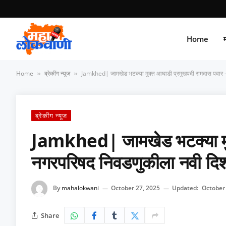
Home
म
Home
ब्रेकींग न्यूज
Jamkhed| जामखेड भटक्या मुक्त आघाडी प्रमुखपदी रामदास पवार 
»
»
ब्रेकींग न्यूज
Jamkhed| जामखेड भटक्या मुक
नगरपरिषद निवडणुकीला नवी दिश
By
mahalokwani
October 27, 2025
Updated:
October
Share