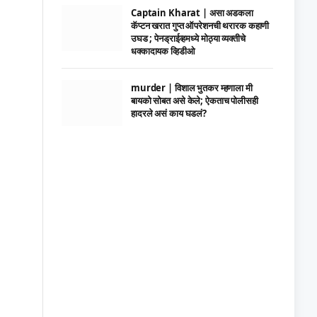
Captain Kharat | असा अडकला
कॅप्टन खरात गुप्त ऑपरेशनची थरारक कहाणी
उघड ; पेनड्राईव्हमध्ये मोठ्या व्यक्तीचे
धक्कादायक व्हिडीओ
murder | विशाल भुतकर म्हणाला मी
बायको सोबत असे केले; ऐकताच पोलीसही
हादरले असं काय घडलं?