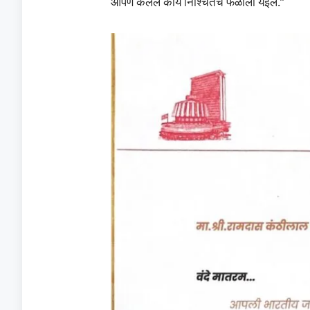
आपण केलेले कार्य निश्चितच फळाला येईल.”