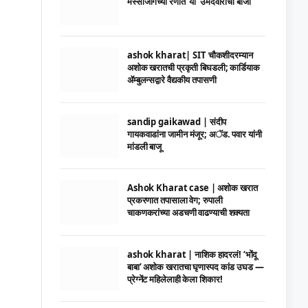
मस्साजोगच्या रणात ‘या’ उमेदवाराची बाजी
ashok kharat| SIT चौकशीदरम्यान
अशोक खरातची प्रकृती बिघडली; कार्डियाक
ॲम्बुलन्सद्वारे वैद्यकीय तपासणी
sandip gaikawad | संदीप
गायकवाडांना जामीन मंजूर; अॅड. पवार यांनी
मांडली बाजू
Ashok Kharat case | अशोक खरात
प्रकरणात तपासाला वेग; रुपाली
चाकणकरांच्या अडचणी वाढण्याची शक्यता
ashok kharat | नाशिक हादरलं! ‘भोंदू
बाबा’ अशोक खरातचा घृणास्पद कांड उघड —
प्रेग्नेंट महिलेलाही केला शिकार!