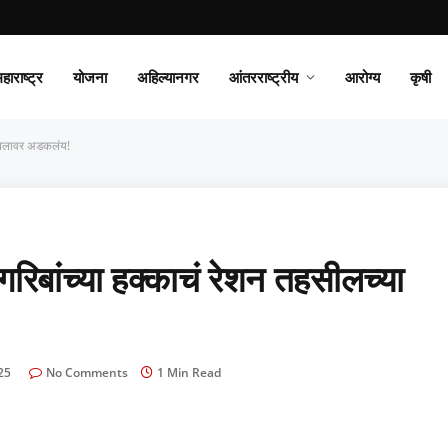
हाराष्ट्र
योजना
अहिल्यानगर
आंतरराष्ट्रीय
आरोग्य
कृषी
टेबलावर अडकलंय!
बांच्या हक्काचं रेशन तहसीलच्या
25
No Comments
1 Min Read