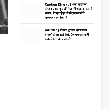
Captain Kharat | असा अडकला
कॅप्टन खरात गुप्त ऑपरेशनची थरारक कहाणी
उघड ; पेनड्राईव्हमध्ये मोठ्या व्यक्तीचे
धक्कादायक व्हिडीओ
murder | विशाल भुतकर म्हणाला मी
बायको सोबत असे केले; ऐकताच पोलीसही
हादरले असं काय घडलं?