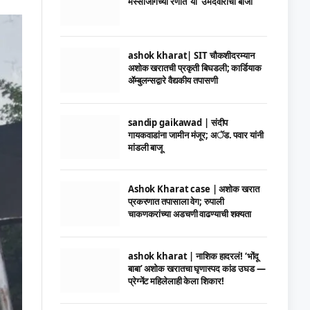
मस्साजोगच्या रणात ‘या’ उमेदवाराची बाजी
ashok kharat| SIT चौकशीदरम्यान
अशोक खरातची प्रकृती बिघडली; कार्डियाक
ॲम्बुलन्सद्वारे वैद्यकीय तपासणी
sandip gaikawad | संदीप
गायकवाडांना जामीन मंजूर; अॅड. पवार यांनी
मांडली बाजू
Ashok Kharat case | अशोक खरात
प्रकरणात तपासाला वेग; रुपाली
चाकणकरांच्या अडचणी वाढण्याची शक्यता
ashok kharat | नाशिक हादरलं! ‘भोंदू
बाबा’ अशोक खरातचा घृणास्पद कांड उघड —
प्रेग्नेंट महिलेलाही केला शिकार!