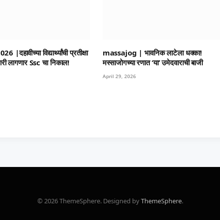
दहावीच्या विद्यार्थ्यांची प्रतीक्षा
massajog | भावनिक लाटेला धक्का!
ारी लागणार Ssc चा निकाल!
मस्साजोगच्या रणात ‘या’ उमेदवाराची बाजी
April 29, 2026
© 2026 ThemeSphere. Designed by
ThemeSphere
.