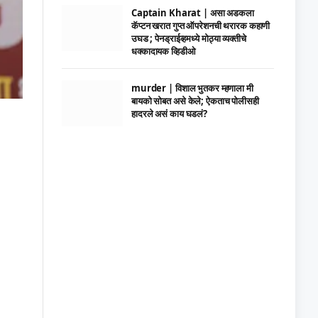
Captain Kharat | असा अडकला
कॅप्टन खरात गुप्त ऑपरेशनची थरारक कहाणी
उघड ; पेनड्राईव्हमध्ये मोठ्या व्यक्तीचे
धक्कादायक व्हिडीओ
murder | विशाल भुतकर म्हणाला मी
बायको सोबत असे केले; ऐकताच पोलीसही
हादरले असं काय घडलं?