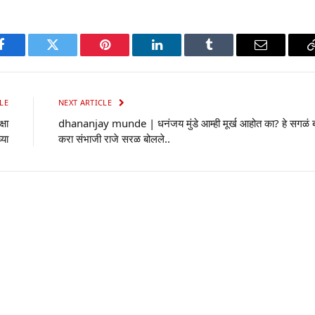
p
Facebook
Twitter
Pinterest
LinkedIn
Tumblr
Email
LE
NEXT ARTICLE
्षा
dhananjay munde | धनंजय मुंडे आम्ही मूर्ख आहोत का? हे सगळं ब
्या
करा संभाजी राजे सरळ बोलले..