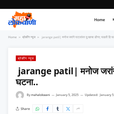
Home
म
Home
ब्रेकींग न्यूज
jarange patil| मनोज जरांगे पाटलांवर दु:खाचा डोंगर; घडली हि घ
»
»
ब्रेकींग न्यूज
jarange patil| मनोज जरांगे 
घटना..
By
mahalokwani
January 5, 2025
Updated:
January 5
Share