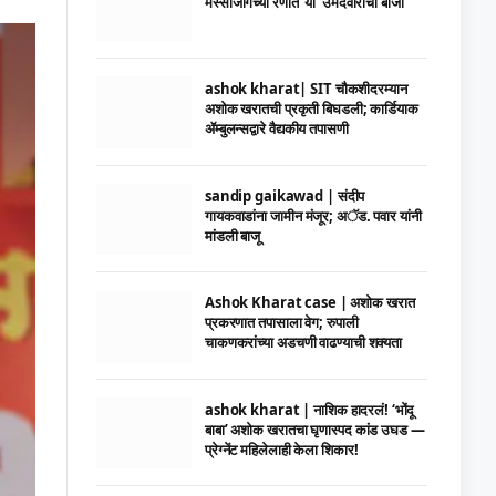
मस्साजोगच्या रणात ‘या’ उमेदवाराची बाजी
ashok kharat| SIT चौकशीदरम्यान
अशोक खरातची प्रकृती बिघडली; कार्डियाक
ॲम्बुलन्सद्वारे वैद्यकीय तपासणी
sandip gaikawad | संदीप
गायकवाडांना जामीन मंजूर; अॅड. पवार यांनी
मांडली बाजू
Ashok Kharat case | अशोक खरात
प्रकरणात तपासाला वेग; रुपाली
चाकणकरांच्या अडचणी वाढण्याची शक्यता
ashok kharat | नाशिक हादरलं! ‘भोंदू
बाबा’ अशोक खरातचा घृणास्पद कांड उघड —
प्रेग्नेंट महिलेलाही केला शिकार!