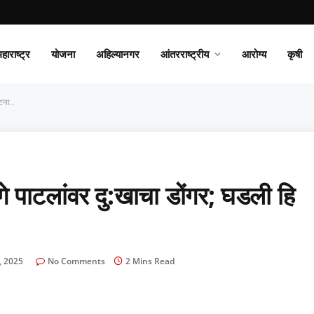
हाराष्ट्र
योजना
अहिल्यानगर
आंतरराष्ट्रीय
आरोग्य
कृषी
टना..
पाटलांवर दु:खाचा डोंगर; घडली हि
, 2025
No Comments
2 Mins Read