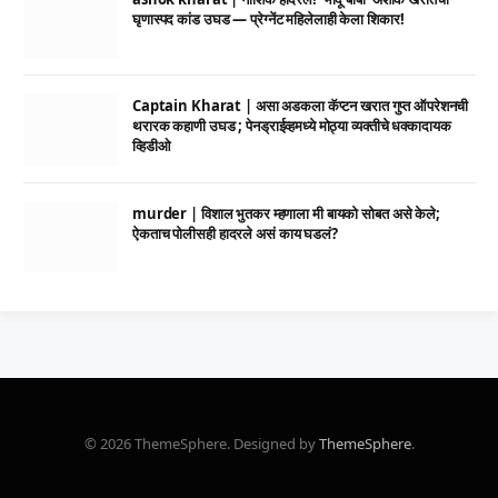
घृणास्पद कांड उघड — प्रेग्नेंट महिलेलाही केला शिकार!
Captain Kharat | असा अडकला कॅप्टन खरात गुप्त ऑपरेशनची
थरारक कहाणी उघड ; पेनड्राईव्हमध्ये मोठ्या व्यक्तीचे धक्कादायक
व्हिडीओ
murder | विशाल भुतकर म्हणाला मी बायको सोबत असे केले;
ऐकताच पोलीसही हादरले असं काय घडलं?
© 2026 ThemeSphere. Designed by
ThemeSphere
.