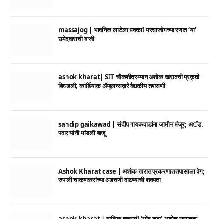
massajog | भावनिक लाटेला धक्का! मस्साजोगच्या रणात ‘या’
उमेदवाराची बाजी
ashok kharat| SIT चौकशीदरम्यान अशोक खरातची प्रकृती
बिघडली; कार्डियाक ॲम्बुलन्सद्वारे वैद्यकीय तपासणी
sandip gaikawad | संदीप गायकवाडांना जामीन मंजूर; अॅड.
पवार यांनी मांडली बाजू
Ashok Kharat case | अशोक खरात प्रकरणात तपासाला वेग;
रुपाली चाकणकरांच्या अडचणी वाढण्याची शक्यता
ashok kharat | नाशिक हादरलं! ‘भोंदू बाबा’ अशोक खरातचा