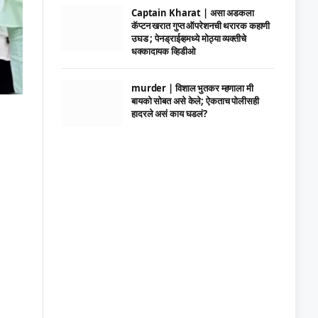
Captain Kharat | असा अडकला
कॅप्टन खरात गुप्त ऑपरेशनची थरारक कहाणी
उघड ; पेनड्राईव्हमध्ये मोठ्या व्यक्तीचे
धक्कादायक व्हिडीओ
murder | विशाल भुतकर म्हणाला मी
बायको सोबत असे केले; ऐकताच पोलीसही
हादरले असं काय घडलं?