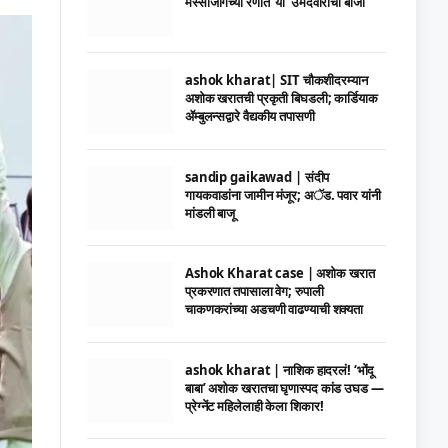
मस्साजोगच्या रणात ‘या’ उमेदवाराची बाजी
ashok kharat| SIT चौकशीदरम्यान
अशोक खरातची प्रकृती बिघडली; कार्डियाक
ॲम्बुलन्सद्वारे वैद्यकीय तपासणी
sandip gaikawad | संदीप
गायकवाडांना जामीन मंजूर; अॅड. पवार यांनी
मांडली बाजू
Ashok Kharat case | अशोक खरात
प्रकरणात तपासाला वेग; रुपाली
चाकणकरांच्या अडचणी वाढण्याची शक्यता
ashok kharat | नाशिक हादरलं! ‘भोंदू
बाबा’ अशोक खरातचा घृणास्पद कांड उघड —
प्रेग्नेंट महिलेलाही केला शिकार!