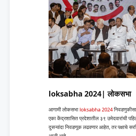
loksabha 2024| लोकसभा
आगामी लोकसभा
loksabha 2024
निवडणुकीसाठ
एका केंद्रशासित प्रदेशातील ३९ उमेदवारांची पहिली
दुसऱ्यांदा निवडणूक लढवणार आहेत, तर पक्षाचे सरचि
आली आहे.