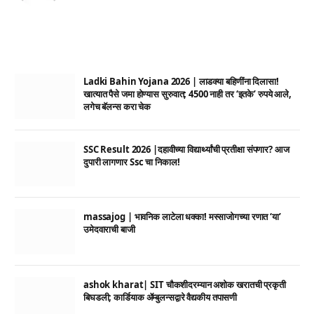
Ladki Bahin Yojana 2026 | लाडक्या बहिणींना दिलासा!
खात्यात पैसे जमा होण्यास सुरुवात; 4500 नाही तर ‘इतके’ रुपये आले,
लगेच बॅलन्स करा चेक
SSC Result 2026 |दहावीच्या विद्यार्थ्यांची प्रतीक्षा संपणार? आज
दुपारी लागणार Ssc चा निकाल!
massajog | भावनिक लाटेला धक्का! मस्साजोगच्या रणात ‘या’
उमेदवाराची बाजी
ashok kharat| SIT चौकशीदरम्यान अशोक खरातची प्रकृती
बिघडली; कार्डियाक ॲम्बुलन्सद्वारे वैद्यकीय तपासणी