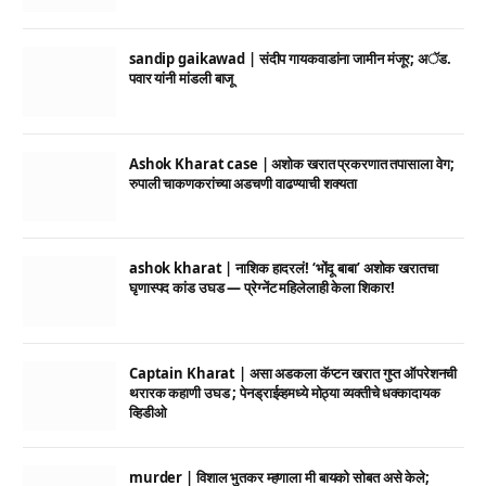
sandip gaikawad | संदीप गायकवाडांना जामीन मंजूर; अॅड.
पवार यांनी मांडली बाजू
Ashok Kharat case | अशोक खरात प्रकरणात तपासाला वेग;
रुपाली चाकणकरांच्या अडचणी वाढण्याची शक्यता
ashok kharat | नाशिक हादरलं! ‘भोंदू बाबा’ अशोक खरातचा
घृणास्पद कांड उघड — प्रेग्नेंट महिलेलाही केला शिकार!
Captain Kharat | असा अडकला कॅप्टन खरात गुप्त ऑपरेशनची
थरारक कहाणी उघड ; पेनड्राईव्हमध्ये मोठ्या व्यक्तीचे धक्कादायक
व्हिडीओ
murder | विशाल भुतकर म्हणाला मी बायको सोबत असे केले;