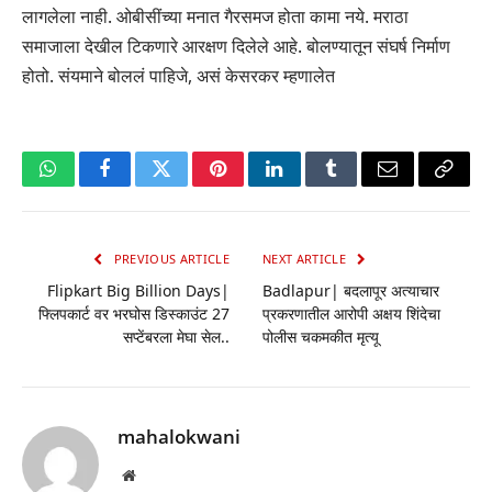
लागलेला नाही. ओबीसींच्या मनात गैरसमज होता कामा नये. मराठा
समाजाला देखील टिकणारे आरक्षण दिलेले आहे. बोलण्यातून संघर्ष निर्माण
होतो. संयमाने बोललं पाहिजे, असं केसरकर म्हणालेत
WhatsApp
Facebook
Twitter
Pinterest
LinkedIn
Tumblr
Email
Copy
Link
PREVIOUS ARTICLE
NEXT ARTICLE
Flipkart Big Billion Days|
Badlapur| बदलापूर अत्याचार
फ्लिपकार्ट वर भरघोस डिस्काउंट 27
प्रकरणातील आरोपी अक्षय शिंदेचा
सप्टेंबरला मेघा सेल..
पोलीस चकमकीत मृत्यू
mahalokwani
Website