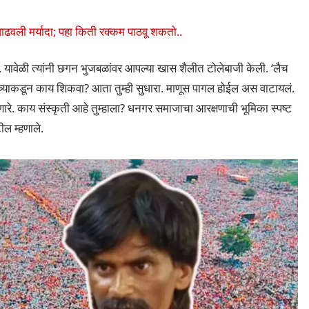
ढवली मर्यादा; पहा किती रक्कम पाठवू शकतो..
 यावेळी त्यांनी छगन भुजबळांवर आपल्या खास शैलीत टोलेबाजी केली. ‘लैच
च्याकडून काय शिकवा? आता तुम्ही सुधारा. माणूस पागल होईल अस वाटायलं.
णारे. काय संस्कृती आहे तुम्हाला? धनगर समाजाचा आरक्षणाची भूमिका स्पष्ट
ल म्हणाले.