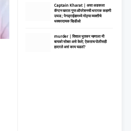
Captain Kharat | असा अडकला
कॅप्टन खरात गुप्त ऑपरेशनची थरारक कहाणी
उघड ; पेनड्राईव्हमध्ये मोठ्या व्यक्तीचे
धक्कादायक व्हिडीओ
murder | विशाल भुतकर म्हणाला मी
बायको सोबत असे केले; ऐकताच पोलीसही
हादरले असं काय घडलं?