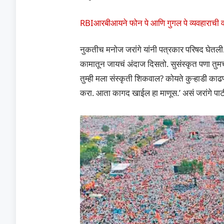
RBIआरबीआयने फोन पे आणि गुगल पे व्यवहाराची वा
नुकतीच मनोज जरांगे यांनी पत्रकार परिषद घेतली.
कामातून जायचं अंदाज दिसतो. सुसंस्कृत पणा तुम
तुम्ही मला संस्कृती शिकवाल? कोयते कुऱ्हाडी काढ
करा. आता कागद खाईल हा माणूस.’ असं जरांगे पाटी