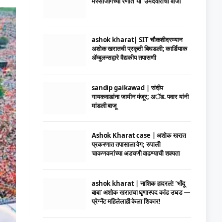
मस्साजोगच्या रणात ‘या’ उमेदवाराची बाजी
ashok kharat| SIT चौकशीदरम्यान
अशोक खरातची प्रकृती बिघडली; कार्डियाक
ॲम्बुलन्सद्वारे वैद्यकीय तपासणी
sandip gaikawad | संदीप
गायकवाडांना जामीन मंजूर; अॅड. पवार यांनी
मांडली बाजू
Ashok Kharat case | अशोक खरात
प्रकरणात तपासाला वेग; रुपाली
चाकणकरांच्या अडचणी वाढण्याची शक्यता
ashok kharat | नाशिक हादरलं! ‘भोंदू
बाबा’ अशोक खरातचा घृणास्पद कांड उघड —
प्रेग्नेंट महिलेलाही केला शिकार!