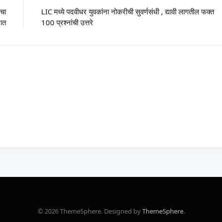
ाचा
LIC मध्ये पदवीधर युवकांना नोकरीची सुवर्णसंधी , द्यावी लागतील फक्त
भात
100 प्रश्नांची उत्तरे
© 2026 ThemeSphere. Designed by
ThemeSphere
.