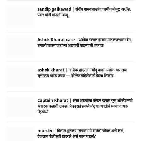
sandip gaikawad | संदीप गायकवाडांना जामीन मंजूर; अॅड.
पवार यांनी मांडली बाजू
Ashok Kharat case | अशोक खरात प्रकरणात तपासाला वेग;
रुपाली चाकणकरांच्या अडचणी वाढण्याची शक्यता
ashok kharat | नाशिक हादरलं! ‘भोंदू बाबा’ अशोक खरातचा
घृणास्पद कांड उघड — प्रेग्नेंट महिलेलाही केला शिकार!
Captain Kharat | असा अडकला कॅप्टन खरात गुप्त ऑपरेशनची
थरारक कहाणी उघड ; पेनड्राईव्हमध्ये मोठ्या व्यक्तीचे धक्कादायक
व्हिडीओ
murder | विशाल भुतकर म्हणाला मी बायको सोबत असे केले;
ऐकताच पोलीसही हादरले असं काय घडलं?