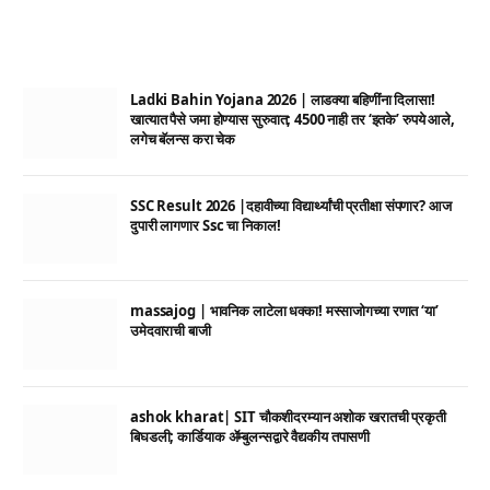
Ladki Bahin Yojana 2026 | लाडक्या बहिणींना दिलासा!
खात्यात पैसे जमा होण्यास सुरुवात; 4500 नाही तर ‘इतके’ रुपये आले,
लगेच बॅलन्स करा चेक
SSC Result 2026 |दहावीच्या विद्यार्थ्यांची प्रतीक्षा संपणार? आज
दुपारी लागणार Ssc चा निकाल!
massajog | भावनिक लाटेला धक्का! मस्साजोगच्या रणात ‘या’
उमेदवाराची बाजी
ashok kharat| SIT चौकशीदरम्यान अशोक खरातची प्रकृती
बिघडली; कार्डियाक ॲम्बुलन्सद्वारे वैद्यकीय तपासणी