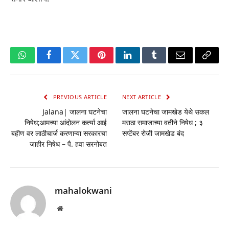
WhatsApp
Facebook
Twitter
Pinterest
LinkedIn
Tumblr
Email
Copy
Link
PREVIOUS ARTICLE
NEXT ARTICLE
Jalana| जालना घटनेचा
जालना घटनेचा जामखेड येथे सकल
निषेध;आमच्या आंदोलन कर्त्या आई
मराठा समाजाच्या वतीने निषेध ; ३
बहीण वर लाठीचार्ज करणाऱ्या सरकारचा
सप्टेंबर रोजी जामखेड बंद
जाहीर निषेध – पै. हवा सरनोबत
mahalokwani
Website