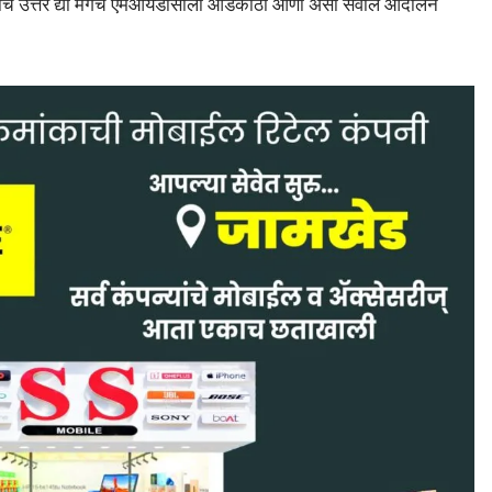
ाचे उत्तर द्या मगच एमआयडीसीला आडकाठी आणा असा सवाल आंदोलन