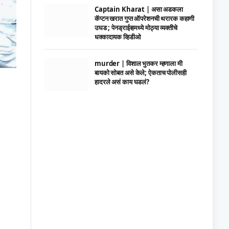
Captain Kharat | असा अडकला
कॅप्टन खरात गुप्त ऑपरेशनची थरारक कहाणी
उघड ; पेनड्राईव्हमध्ये मोठ्या व्यक्तीचे
धक्कादायक व्हिडीओ
murder | विशाल भुतकर म्हणाला मी
बायको सोबत असे केले; ऐकताच पोलीसही
हादरले असं काय घडलं?