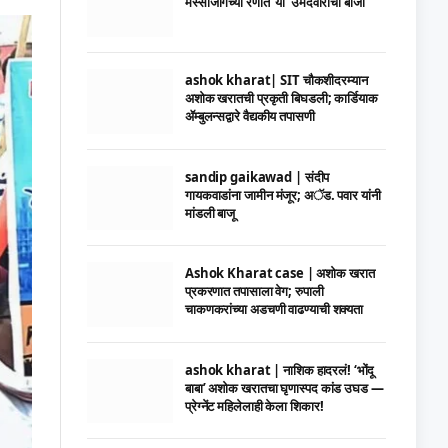
मस्साजोगच्या रणात ‘या’ उमेदवाराची बाजी
ashok kharat| SIT चौकशीदरम्यान
अशोक खरातची प्रकृती बिघडली; कार्डियाक
ॲम्बुलन्सद्वारे वैद्यकीय तपासणी
sandip gaikawad | संदीप
गायकवाडांना जामीन मंजूर; अॅड. पवार यांनी
मांडली बाजू
Ashok Kharat case | अशोक खरात
प्रकरणात तपासाला वेग; रुपाली
चाकणकरांच्या अडचणी वाढण्याची शक्यता
ashok kharat | नाशिक हादरलं! ‘भोंदू
बाबा’ अशोक खरातचा घृणास्पद कांड उघड —
प्रेग्नेंट महिलेलाही केला शिकार!