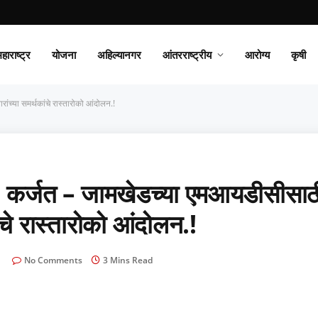
हाराष्ट्र
योजना
अहिल्यानगर
आंतरराष्ट्रीय
आरोग्य
कृषी
्या समर्थकांचे रास्तारोको आंदोलन.!
्जत – जामखेडच्या एमआयडीसीसाठ
ंचे रास्तारोको आंदोलन.!
No Comments
3 Mins Read