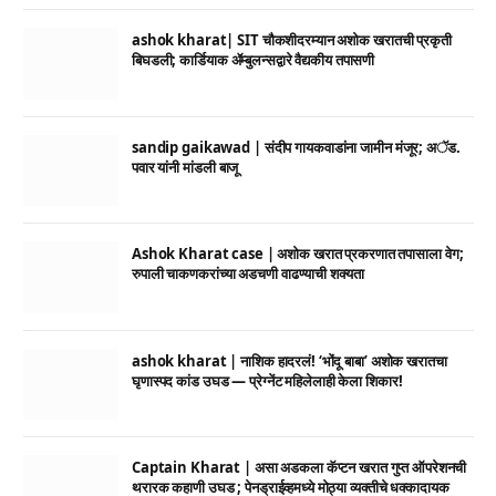
ashok kharat| SIT चौकशीदरम्यान अशोक खरातची प्रकृती
बिघडली; कार्डियाक ॲम्बुलन्सद्वारे वैद्यकीय तपासणी
sandip gaikawad | संदीप गायकवाडांना जामीन मंजूर; अॅड.
पवार यांनी मांडली बाजू
Ashok Kharat case | अशोक खरात प्रकरणात तपासाला वेग;
रुपाली चाकणकरांच्या अडचणी वाढण्याची शक्यता
ashok kharat | नाशिक हादरलं! ‘भोंदू बाबा’ अशोक खरातचा
घृणास्पद कांड उघड — प्रेग्नेंट महिलेलाही केला शिकार!
Captain Kharat | असा अडकला कॅप्टन खरात गुप्त ऑपरेशनची
थरारक कहाणी उघड ; पेनड्राईव्हमध्ये मोठ्या व्यक्तीचे धक्कादायक