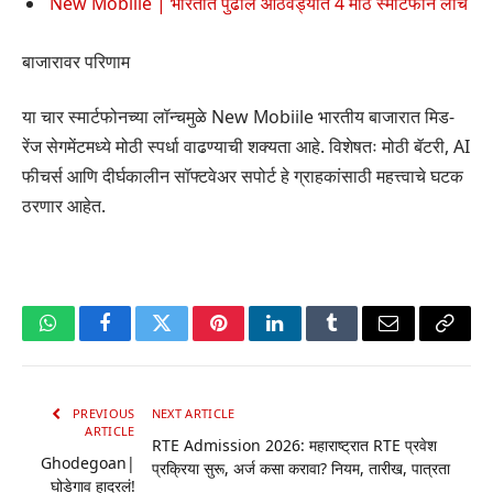
New Mobiile | भारतात पुढील आठवड्यात 4 मोठे स्मार्टफोन लाँच
बाजारावर परिणाम
या चार स्मार्टफोनच्या लॉन्चमुळे New Mobiile भारतीय बाजारात मिड-
रेंज सेगमेंटमध्ये मोठी स्पर्धा वाढण्याची शक्यता आहे. विशेषतः मोठी बॅटरी, AI
फीचर्स आणि दीर्घकालीन सॉफ्टवेअर सपोर्ट हे ग्राहकांसाठी महत्त्वाचे घटक
ठरणार आहेत.
WhatsApp
Facebook
Twitter
Pinterest
LinkedIn
Tumblr
Email
Copy
Link
PREVIOUS
NEXT ARTICLE
ARTICLE
RTE Admission 2026: महाराष्ट्रात RTE प्रवेश
Ghodegoan|
प्रक्रिया सुरू, अर्ज कसा करावा? नियम, तारीख, पात्रता
घोडेगाव हादरलं!