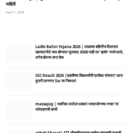
माहिती
April 1, 2025
Ladki Bahin Yojana 2026 | लाडक्या बहिणींना दिलासा!
खात्यात पैसे जमा होण्यास सुरुवात; 4500 नाही तर ‘इतके’ रुपये आले,
लगेच बॅलन्स करा चेक
SSC Result 2026 |दहावीच्या विद्यार्थ्यांची प्रतीक्षा संपणार? आज
दुपारी लागणार Ssc चा निकाल!
massajog | भावनिक लाटेला धक्का! मस्साजोगच्या रणात ‘या’
उमेदवाराची बाजी
ashok kharat| SIT चौकशीदरम्यान अशोक खरातची प्रकृती