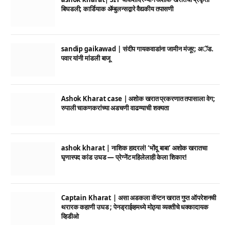
बिघडली; कार्डियाक ॲम्बुलन्सद्वारे वैद्यकीय तपासणी
sandip gaikawad | संदीप गायकवाडांना जामीन मंजूर; अॅड.
पवार यांनी मांडली बाजू
Ashok Kharat case | अशोक खरात प्रकरणात तपासाला वेग;
रुपाली चाकणकरांच्या अडचणी वाढण्याची शक्यता
ashok kharat | नाशिक हादरलं! ‘भोंदू बाबा’ अशोक खरातचा
घृणास्पद कांड उघड — प्रेग्नेंट महिलेलाही केला शिकार!
Captain Kharat | असा अडकला कॅप्टन खरात गुप्त ऑपरेशनची
थरारक कहाणी उघड ; पेनड्राईव्हमध्ये मोठ्या व्यक्तीचे धक्कादायक
व्हिडीओ