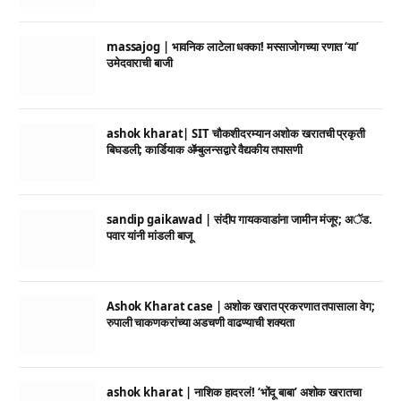
massajog | भावनिक लाटेला धक्का! मस्साजोगच्या रणात ‘या’
उमेदवाराची बाजी
ashok kharat| SIT चौकशीदरम्यान अशोक खरातची प्रकृती
बिघडली; कार्डियाक ॲम्बुलन्सद्वारे वैद्यकीय तपासणी
sandip gaikawad | संदीप गायकवाडांना जामीन मंजूर; अॅड.
पवार यांनी मांडली बाजू
Ashok Kharat case | अशोक खरात प्रकरणात तपासाला वेग;
रुपाली चाकणकरांच्या अडचणी वाढण्याची शक्यता
ashok kharat | नाशिक हादरलं! ‘भोंदू बाबा’ अशोक खरातचा