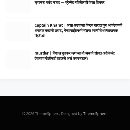
घृणास्पद कांड उघड — प्रेग्नेंट महिलेलाही केला शिकार!
Captain Kharat | असा अडकला कॅप्टन खरात गुप्त ऑपरेशनची
थरारक कहाणी उघड ; पेनड्राईव्हमध्ये मोठ्या व्यक्तीचे धक्कादायक
व्हिडीओ
murder | विशाल भुतकर म्हणाला मी बायको सोबत असे केले;
ऐकताच पोलीसही हादरले असं काय घडलं?
© 2026 ThemeSphere. Designed by
ThemeSphere
.