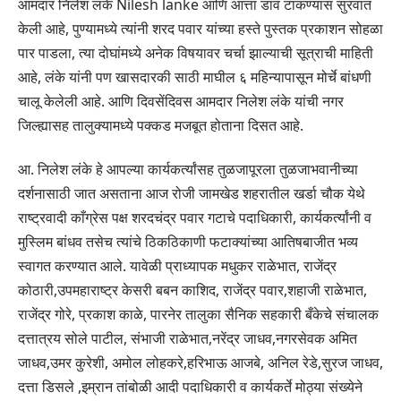
आमदार निलेश लंके Nilesh lanke आणि आत्ता डाव टाकण्यास सुरवात
केली आहे, पुण्यामध्ये त्यांनी शरद पवार यांच्या हस्ते पुस्तक प्रकाशन सोहळा
पार पाडला, त्या दोघांमध्ये अनेक विषयावर चर्चा झाल्याची सूत्राची माहिती
आहे, लंके यांनी पण खासदारकी साठी माघील ६ महिन्यापासून मोर्चे बांधणी
चालू केलेली आहे. आणि दिवसेंदिवस आमदार निलेश लंके यांची नगर
जिल्ह्यासह तालुक्यामध्ये पक्कड मजबूत होताना दिसत आहे.
आ. निलेश लंके हे आपल्या कार्यकर्त्यांसह तुळजापूरला तुळजाभवानीच्या
दर्शनासाठी जात असताना आज रोजी जामखेड शहरातील खर्डा चौक येथे
राष्ट्रवादी काँग्रेस पक्ष शरदचंद्र पवार गटाचे पदाधिकारी, कार्यकर्त्यांनी व
मुस्लिम बांधव तसेच त्यांचे ठिकठिकाणी फटाक्यांच्या आतिषबाजीत भव्य
स्वागत करण्यात आले. यावेळी प्राध्यापक मधुकर राळेभात, राजेंद्र
कोठारी,उपमहाराष्ट्र केसरी बबन काशिद, राजेंद्र पवार,शहाजी राळेभात,
राजेंद्र गोरे, प्रकाश काळे, पारनेर तालुका सैनिक सहकारी बँकेचे संचालक
दत्तात्रय सोले पाटील, संभाजी राळेभात,नरेंद्र जाधव,नगरसेवक अमित
जाधव,उमर कुरेशी, अमोल लोहकरे,हरिभाऊ आजबे, अनिल रेडे,सुरज जाधव,
दत्ता डिसले ,इम्रान तांबोळी आदी पदाधिकारी व कार्यकर्ते मोठ्या संख्येने