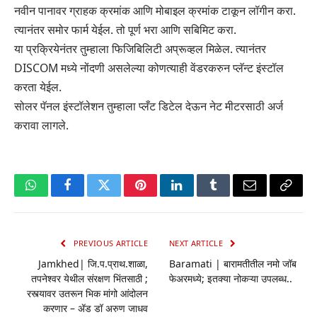
नवीन पानावर ग्राहक क्रमांक आणि मोबाइल क्रमांक टाकून लॉगीन करा.
त्यानंतर समोर फार्म येईल. तो पूर्ण भरा आणि सबिमिट करा.
या प्रक्रियेनंतर तुम्हाला फिजिबिलिटी अप्रूव्हल मिळेल. त्यानंतर
DISCOM मध्ये नोंदणी असलेल्या कोणत्याही वेंडरकरुन प्लॅन्ट इंस्टॉल
करता येईल.
सोलर पॅनल इंस्टॉलेशन तुम्हाला प्लँट डिटेल देऊन नेट मीटरसाठी अर्ज
करावा लागले.
WhatsApp
Facebook
Twitter
Pinterest
LinkedIn
Tumblr
Email
Copy
Link
PREVIOUS ARTICLE
NEXT ARTICLE
Jamkhed| जि.प.प्राथ.शाळा,
Baramati | बारामतीतील नमो जॉब
तपनेश्वर येथील संरक्षण भिंतसाठी ;
फेअरमध्ये; इतक्या नोकऱ्या उपलब्ध..
रस्त्यावर उतरून भिक मांगो आंदोलन
करणार – ॲड डॉ अरुण जाधव