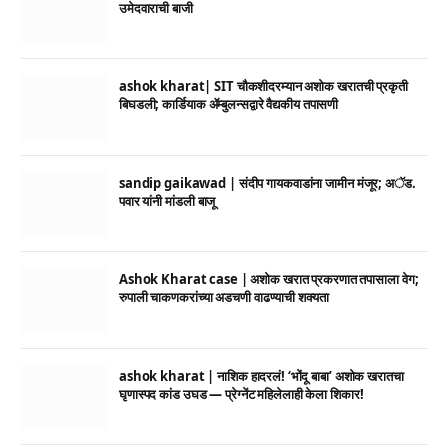
उमेदवाराची बाजी
ashok kharat| SIT चौकशीदरम्यान अशोक खरातची प्रकृती
बिघडली; कार्डियाक ॲम्बुलन्सद्वारे वैद्यकीय तपासणी
sandip gaikawad | संदीप गायकवाडांना जामीन मंजूर; अॅड.
पवार यांनी मांडली बाजू
Ashok Kharat case | अशोक खरात प्रकरणात तपासाला वेग;
रुपाली चाकणकरांच्या अडचणी वाढण्याची शक्यता
ashok kharat | नाशिक हादरलं! ‘भोंदू बाबा’ अशोक खरातचा
घृणास्पद कांड उघड — प्रेग्नेंट महिलेलाही केला शिकार!