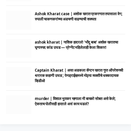
Ashok Kharat case | अशोक खरात प्रकरणात तपासाला वेग;
रुपाली चाकणकरांच्या अडचणी वाढण्याची शक्यता
ashok kharat | नाशिक हादरलं! ‘भोंदू बाबा’ अशोक खरातचा
घृणास्पद कांड उघड — प्रेग्नेंट महिलेलाही केला शिकार!
Captain Kharat | असा अडकला कॅप्टन खरात गुप्त ऑपरेशनची
थरारक कहाणी उघड ; पेनड्राईव्हमध्ये मोठ्या व्यक्तीचे धक्कादायक
व्हिडीओ
murder | विशाल भुतकर म्हणाला मी बायको सोबत असे केले;
ऐकताच पोलीसही हादरले असं काय घडलं?