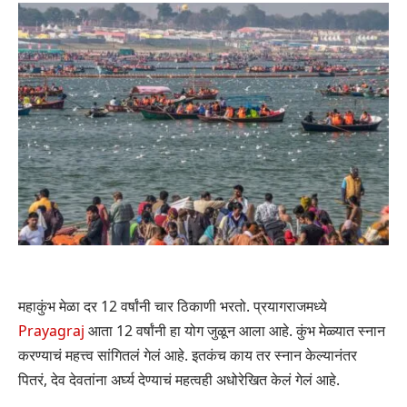
महाकुंभ मेळा दर 12 वर्षांनी चार ठिकाणी भरतो. प्रयागराजमध्ये
Prayagraj
आता 12 वर्षांनी हा योग जुळून आला आहे. कुंभ मेळ्यात स्नान
करण्याचं महत्त्व सांगितलं गेलं आहे. इतकंच काय तर स्नान केल्यानंतर
पितरं, देव देवतांना अर्घ्य देण्याचं महत्वही अधोरेखित केलं गेलं आहे.