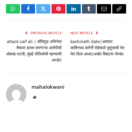
WhatsApp
Facebook
Twitter
Pinterest
LinkedIn
Tumblr
Email
Copy
Link
PREVIOUS ARTICLE
NEXT ARTICLE
attack saif ali | बॉलिवूड अभिनेता
kashinath date|आमदार
सैफवर हल्ला करणाऱ्या आरोपीची
काशिनाथ दातेनीं रोहोकले कुटुंबाची भेट
ओळख पटली, मुंबई पोलिसांची महत्त्वाची
घेत दिला आधार;अखेर बिबट्या जेरबंद
अपडेट
mahalokwani
Website