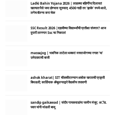
Ladki Bahin Yojana 2026 | लाडक्या बहिणींना दिलासा!
खात्यात पैसे जमा होण्यास सुरुवात; 4500 नाही तर ‘इतके’ रुपये आले,
लगेच बॅलन्स करा चेक
SSC Result 2026 |दहावीच्या विद्यार्थ्यांची प्रतीक्षा संपणार? आज
दुपारी लागणार Ssc चा निकाल!
massajog | भावनिक लाटेला धक्का! मस्साजोगच्या रणात ‘या’
उमेदवाराची बाजी
ashok kharat| SIT चौकशीदरम्यान अशोक खरातची प्रकृती
बिघडली; कार्डियाक ॲम्बुलन्सद्वारे वैद्यकीय तपासणी
sandip gaikawad | संदीप गायकवाडांना जामीन मंजूर; अॅड.
पवार यांनी मांडली बाजू