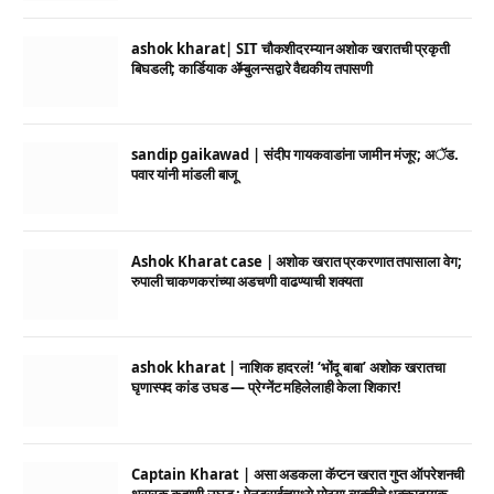
ashok kharat| SIT चौकशीदरम्यान अशोक खरातची प्रकृती
बिघडली; कार्डियाक ॲम्बुलन्सद्वारे वैद्यकीय तपासणी
sandip gaikawad | संदीप गायकवाडांना जामीन मंजूर; अॅड.
पवार यांनी मांडली बाजू
Ashok Kharat case | अशोक खरात प्रकरणात तपासाला वेग;
रुपाली चाकणकरांच्या अडचणी वाढण्याची शक्यता
ashok kharat | नाशिक हादरलं! ‘भोंदू बाबा’ अशोक खरातचा
घृणास्पद कांड उघड — प्रेग्नेंट महिलेलाही केला शिकार!
Captain Kharat | असा अडकला कॅप्टन खरात गुप्त ऑपरेशनची
थरारक कहाणी उघड ; पेनड्राईव्हमध्ये मोठ्या व्यक्तीचे धक्कादायक