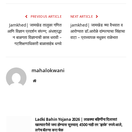
Link
PREVIOUS ARTICLE
NEXT ARTICLE
Jamkhed| जामखेड तालुका गणित
jamkhed| जामखेड च्या वैभवात व
आणि विज्ञान प्रदर्शन संपन्न; अंधश्रद्धा
आरोग्यात डॉ.आरोळे दांम्पत्याचा सिंहाचा
न बाळगता विज्ञानाची कास धरावी –
वाटा – प्राध्यापक मधुकर राळेभात
गटशिक्षणाधिकारी बाळासाहेब धनवे
mahalokwani
Website
Ladki Bahin Yojana 2026 | लाडक्या बहिणींना दिलासा!
खात्यात पैसे जमा होण्यास सुरुवात; 4500 नाही तर ‘इतके’ रुपये आले,
लगेच बॅलन्स करा चेक