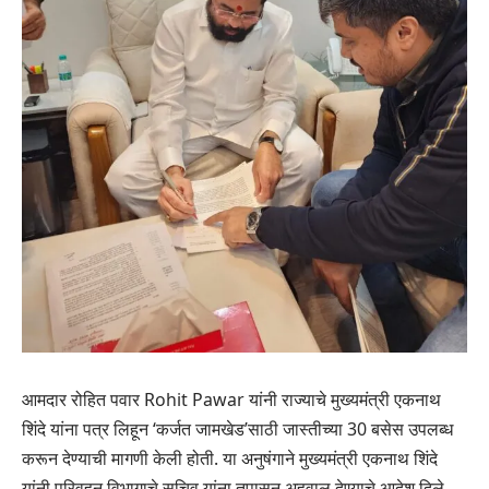
आमदार रोहित पवार Rohit Pawar यांनी राज्याचे मुख्यमंत्री एकनाथ
शिंदे यांना पत्र लिहून ‘कर्जत जामखेड’साठी जास्तीच्या 30 बसेस उपलब्ध
करून देण्याची मागणी केली होती. या अनुषंगाने मुख्यमंत्री एकनाथ शिंदे
यांनी परिवहन विभागाचे सचिव यांना तपासून अहवाल देण्याचे आदेश दिले