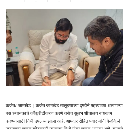
कर्जत/ जामखेड | कर्जत जामखेड तालुक्याच्या दृष्टीने महत्त्वाच्या असणाऱ्या
बस स्थानकाचे कॉंक्रीटीकरण करणे तसेच सुलभ शौचालय बांधकाम
करण्यासाठी निधी उपलब्ध झाला आहे. आमदार रोहित पवार यांनी वेळोवेळी
पाठपुरावा करून कोट्यवधी रुपयांचा निधी मंजूर करून आणला आहे. त्यामुळे