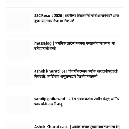
SSC Result 2026 |दहावीच्या विद्यार्थ्यांची प्रतीक्षा संपणार? आज
दुपारी लागणार Ssc चा निकाल!
massajog | भावनिक लाटेला धक्का! मस्साजोगच्या रणात ‘या’
उमेदवाराची बाजी
ashok kharat| SIT चौकशीदरम्यान अशोक खरातची प्रकृती
बिघडली; कार्डियाक ॲम्बुलन्सद्वारे वैद्यकीय तपासणी
sandip gaikawad | संदीप गायकवाडांना जामीन मंजूर; अॅड.
पवार यांनी मांडली बाजू
Ashok Kharat case | अशोक खरात प्रकरणात तपासाला वेग;