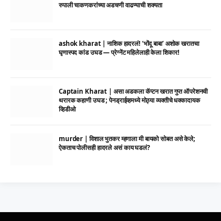
रुपाली चाकणकरांच्या अडचणी वाढण्याची शक्यता
ashok kharat | नाशिक हादरलं! ‘भोंदू बाबा’ अशोक खरातचा
घृणास्पद कांड उघड — प्रेग्नेंट महिलेलाही केला शिकार!
Captain Kharat | असा अडकला कॅप्टन खरात गुप्त ऑपरेशनची
थरारक कहाणी उघड ; पेनड्राईव्हमध्ये मोठ्या व्यक्तीचे धक्कादायक
व्हिडीओ
murder | विशाल भुतकर म्हणाला मी बायको सोबत असे केले;
ऐकताच पोलीसही हादरले असं काय घडलं?