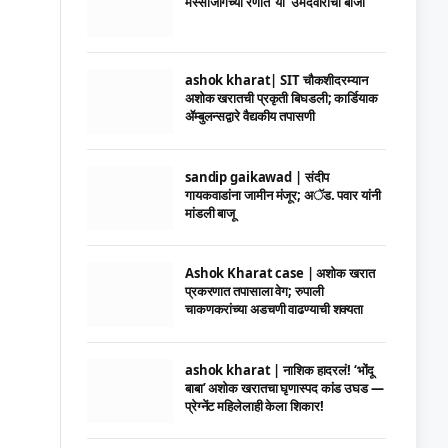
मस्साजोगच्या रणात ‘या’ उमेदवाराची बाजी
ashok kharat| SIT चौकशीदरम्यान
अशोक खरातची प्रकृती बिघडली; कार्डियाक
ॲम्बुलन्सद्वारे वैद्यकीय तपासणी
sandip gaikawad | संदीप
गायकवाडांना जामीन मंजूर; अॅड. पवार यांनी
मांडली बाजू
Ashok Kharat case | अशोक खरात
प्रकरणात तपासाला वेग; रुपाली
चाकणकरांच्या अडचणी वाढण्याची शक्यता
ashok kharat | नाशिक हादरलं! ‘भोंदू
बाबा’ अशोक खरातचा घृणास्पद कांड उघड —
प्रेग्नेंट महिलेलाही केला शिकार!