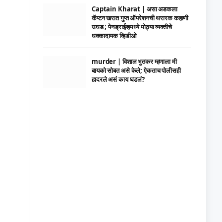
Captain Kharat | असा अडकला
कॅप्टन खरात गुप्त ऑपरेशनची थरारक कहाणी
उघड ; पेनड्राईव्हमध्ये मोठ्या व्यक्तीचे
धक्कादायक व्हिडीओ
murder | विशाल भुतकर म्हणाला मी
बायको सोबत असे केले; ऐकताच पोलीसही
हादरले असं काय घडलं?