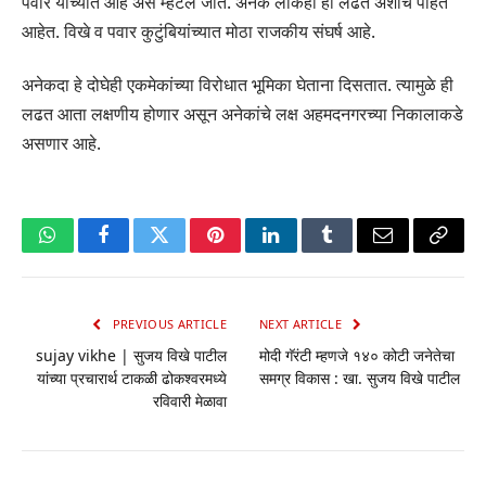
पवार यांच्यात आहे असे म्हटले जाते. अनेक लोकही ही लढत अशीच पाहत
आहेत. विखे व पवार कुटुंबियांच्यात मोठा राजकीय संघर्ष आहे.
अनेकदा हे दोघेही एकमेकांच्या विरोधात भूमिका घेताना दिसतात. त्यामुळे ही
लढत आता लक्षणीय होणार असून अनेकांचे लक्ष अहमदनगरच्या निकालाकडे
असणार आहे.
WhatsApp
Facebook
Twitter
Pinterest
LinkedIn
Tumblr
Email
Copy
Link
PREVIOUS ARTICLE
NEXT ARTICLE
sujay vikhe | सुजय विखे पाटील
मोदी गॅरंटी म्हणजे १४० कोटी जनेतेचा
यांच्या प्रचारार्थ टाकळी ढोकश्वरमध्ये
समग्र विकास : खा. सुजय विखे पाटील
रविवारी मेळावा