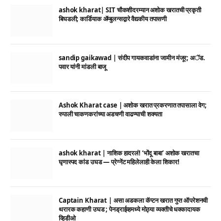
ashok kharat| SIT चौकशीदरम्यान अशोक खरातची प्रकृती
बिघडली; कार्डियाक ॲम्बुलन्सद्वारे वैद्यकीय तपासणी
sandip gaikawad | संदीप गायकवाडांना जामीन मंजूर; अॅड.
पवार यांनी मांडली बाजू
Ashok Kharat case | अशोक खरात प्रकरणात तपासाला वेग;
रुपाली चाकणकरांच्या अडचणी वाढण्याची शक्यता
ashok kharat | नाशिक हादरलं! ‘भोंदू बाबा’ अशोक खरातचा
घृणास्पद कांड उघड — प्रेग्नेंट महिलेलाही केला शिकार!
Captain Kharat | असा अडकला कॅप्टन खरात गुप्त ऑपरेशनची
थरारक कहाणी उघड ; पेनड्राईव्हमध्ये मोठ्या व्यक्तीचे धक्कादायक
व्हिडीओ