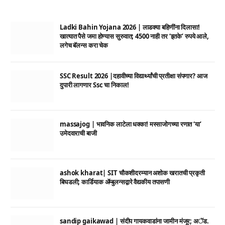
Ladki Bahin Yojana 2026 | लाडक्या बहिणींना दिलासा!
खात्यात पैसे जमा होण्यास सुरुवात; 4500 नाही तर ‘इतके’ रुपये आले,
लगेच बॅलन्स करा चेक
SSC Result 2026 |दहावीच्या विद्यार्थ्यांची प्रतीक्षा संपणार? आज
दुपारी लागणार Ssc चा निकाल!
massajog | भावनिक लाटेला धक्का! मस्साजोगच्या रणात ‘या’
उमेदवाराची बाजी
ashok kharat| SIT चौकशीदरम्यान अशोक खरातची प्रकृती
बिघडली; कार्डियाक ॲम्बुलन्सद्वारे वैद्यकीय तपासणी
sandip gaikawad | संदीप गायकवाडांना जामीन मंजूर; अॅड.