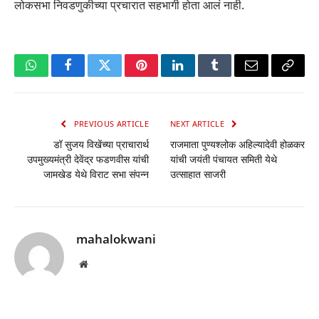
लोकसभा निवडणुकीच्या प्रचारात सहभागी होता आलं नाही.
WhatsApp
Facebook
Twitter
Pinterest
LinkedIn
Tumblr
Email
Copy
Link
PREVIOUS ARTICLE
NEXT ARTICLE
डॉ सुजय विखेंच्या प्राचारार्थ
राजमाता पुण्यश्लोक अहिल्यादेवी होळकर
उपमुख्यमंत्री देवेंद्र फडणवीस यांची
यांची जयंती पंचायत समिती येथे
जामखेड येथे विराट सभा संपन्न
उत्साहात साजरी
mahalokwani
Website