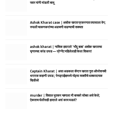
पवार यांनी मांडली बाजू
Ashok Kharat case | अशोक खरात प्रकरणात तपासाला वेग;
रुपाली चाकणकरांच्या अडचणी वाढण्याची शक्यता
ashok kharat | नाशिक हादरलं! ‘भोंदू बाबा’ अशोक खरातचा
घृणास्पद कांड उघड — प्रेग्नेंट महिलेलाही केला शिकार!
Captain Kharat | असा अडकला कॅप्टन खरात गुप्त ऑपरेशनची
थरारक कहाणी उघड ; पेनड्राईव्हमध्ये मोठ्या व्यक्तीचे धक्कादायक
व्हिडीओ
murder | विशाल भुतकर म्हणाला मी बायको सोबत असे केले;
ऐकताच पोलीसही हादरले असं काय घडलं?