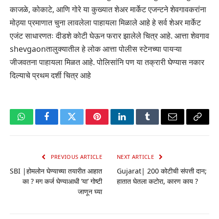
काजळे, कोकाटे, आणि गोरे या कुख्यात शेअर मार्केट एजन्टने शेवगावकरांना
मोठ्या प्रमाणात चुना लावलेला पाहायला मिळाले आहे हे सर्व शेअर मार्केट
एजंट साधारणतः दीडशे कोटी घेऊन फरार झालेले चित्र आहे. आत्ता शेवगाव
shevgaonतालुक्यातील हे लोक आत्ता पोलीस स्टेनच्या पायऱ्या
जीजवतना पाहायला मिळत आहे. पोलिसांनि पण या तक्रारी घेण्यास नकार
दिल्याचे प्रथम दर्शी चित्र आहे
WhatsApp
Facebook
Twitter
Pinterest
LinkedIn
Tumblr
Email
Copy
Link
PREVIOUS ARTICLE
NEXT ARTICLE
SBI |होमलोन घेण्याच्या तयारीत आहात
Gujarat| 200 कोटीची संपत्ती दान;
का ? मग कर्ज घेण्याआधी ‘या’ गोष्टी
हातात घेतला कटोरा, कारण काय ?
जाणून घ्या