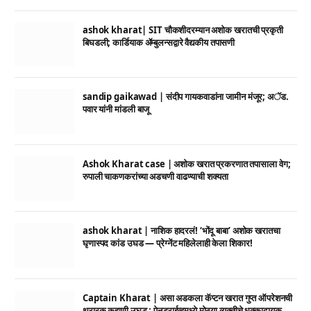
ashok kharat| SIT चौकशीदरम्यान अशोक खरातची प्रकृती
बिघडली; कार्डियाक ॲम्बुलन्सद्वारे वैद्यकीय तपासणी
sandip gaikawad | संदीप गायकवाडांना जामीन मंजूर; अॅड.
पवार यांनी मांडली बाजू
Ashok Kharat case | अशोक खरात प्रकरणात तपासाला वेग;
रुपाली चाकणकरांच्या अडचणी वाढण्याची शक्यता
ashok kharat | नाशिक हादरलं! ‘भोंदू बाबा’ अशोक खरातचा
घृणास्पद कांड उघड — प्रेग्नेंट महिलेलाही केला शिकार!
Captain Kharat | असा अडकला कॅप्टन खरात गुप्त ऑपरेशनची
थरारक कहाणी उघड ; पेनड्राईव्हमध्ये मोठ्या व्यक्तीचे धक्कादायक