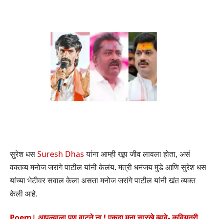
सुरेश धस
Suresh Dhas
यांना आम्ही खूप जीव लावला होता, असं
वक्तव्य मनोज जरांगे पाटील यांनी केलंय. मंत्री धनंजय मुंडे आणि सुरेश धस
यांच्या भेटीवर सवाल केला असता मनोज जरांगे पाटील यांनी खंत व्यक्त
केली आहे.
Poem| आपल्याला पण वाटते ना ! एकदा मना सारखे व्हावे- कवियत्री