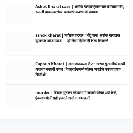
Ashok Kharat case | अशोक खरात प्रकरणात तपासाला वेग;
रुपाली चाकणकरांच्या अडचणी वाढण्याची शक्यता
ashok kharat | नाशिक हादरलं! ‘भोंदू बाबा’ अशोक खरातचा
घृणास्पद कांड उघड — प्रेग्नेंट महिलेलाही केला शिकार!
Captain Kharat | असा अडकला कॅप्टन खरात गुप्त ऑपरेशनची
थरारक कहाणी उघड ; पेनड्राईव्हमध्ये मोठ्या व्यक्तीचे धक्कादायक
व्हिडीओ
murder | विशाल भुतकर म्हणाला मी बायको सोबत असे केले;
ऐकताच पोलीसही हादरले असं काय घडलं?