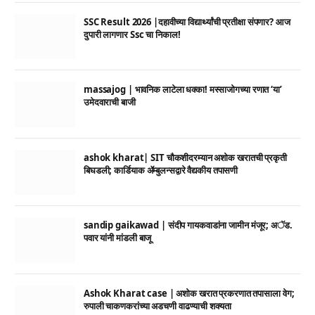
SSC Result 2026 |दहावीच्या विद्यार्थ्यांची प्रतीक्षा संपणार? आज
दुपारी लागणार Ssc चा निकाल!
massajog | भावनिक लाटेला धक्का! मस्साजोगच्या रणात ‘या’
उमेदवाराची बाजी
ashok kharat| SIT चौकशीदरम्यान अशोक खरातची प्रकृती
बिघडली; कार्डियाक ॲम्बुलन्सद्वारे वैद्यकीय तपासणी
sandip gaikawad | संदीप गायकवाडांना जामीन मंजूर; अॅड.
पवार यांनी मांडली बाजू
Ashok Kharat case | अशोक खरात प्रकरणात तपासाला वेग;
रुपाली चाकणकरांच्या अडचणी वाढण्याची शक्यता