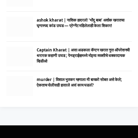
ashok kharat | नाशिक हादरलं! ‘भोंदू बाबा’ अशोक खरातचा
घृणास्पद कांड उघड — प्रेग्नेंट महिलेलाही केला शिकार!
Captain Kharat | असा अडकला कॅप्टन खरात गुप्त ऑपरेशनची
थरारक कहाणी उघड ; पेनड्राईव्हमध्ये मोठ्या व्यक्तीचे धक्कादायक
व्हिडीओ
murder | विशाल भुतकर म्हणाला मी बायको सोबत असे केले;
ऐकताच पोलीसही हादरले असं काय घडलं?