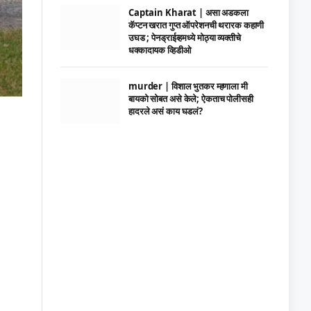
Captain Kharat | असा अडकला
कॅप्टन खरात गुप्त ऑपरेशनची थरारक कहाणी
उघड ; पेनड्राईव्हमध्ये मोठ्या व्यक्तीचे
धक्कादायक व्हिडीओ
murder | विशाल भुतकर म्हणाला मी
बायको सोबत असे केले; ऐकताच पोलीसही
हादरले असं काय घडलं?