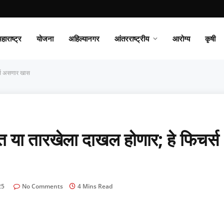
हाराष्ट्र
योजना
अहिल्यानगर
आंतरराष्ट्रीय
आरोग्य
कृषी
र्स असणार खास
 या तारखेला दाखल होणार; हे फिचर्स
25
No Comments
4 Mins Read