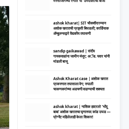
मस्साजोगच्या रणात ‘या’ उमेदवाराची बाजी
ashok kharat| SIT चौकशीदरम्यान
अशोक खरातची प्रकृती बिघडली; कार्डियाक
ॲम्बुलन्सद्वारे वैद्यकीय तपासणी
sandip gaikawad | संदीप
गायकवाडांना जामीन मंजूर; अॅड. पवार यांनी
मांडली बाजू
Ashok Kharat case | अशोक खरात
प्रकरणात तपासाला वेग; रुपाली
चाकणकरांच्या अडचणी वाढण्याची शक्यता
ashok kharat | नाशिक हादरलं! ‘भोंदू
बाबा’ अशोक खरातचा घृणास्पद कांड उघड —
प्रेग्नेंट महिलेलाही केला शिकार!